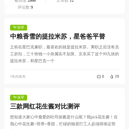
被阅读
 2866
文章数
 12
评论数
 9
拔草
中粮香雪的提拉米苏，星爸爸平替
之前在星巴克兼职，最喜欢的就是提拉米苏。离职之后没有员
工折扣，三十块钱一小块属实不划算。京东买了这个99九块的
提拉米苏，和星巴克一个
0
19
1年内发布
拔草
三款网红花生酱对比测评
想知道大家心中最爱的吐司抹酱是什么呢？我pick花生酱！在
我心中花生酱=营养+香甜，忙碌的独居打工人必须得保证营