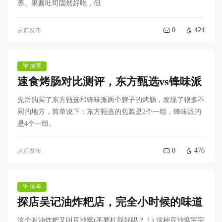
养。果酱吐司固然好吃，但
0
424
从前发布
拔草
速食烤肠对比测评，东方甄选vs锋味派
先后购买了东方甄选和锋味派两个牌子的烤肠，发现了很多不
同的地方，简单说下：东方甄选的包装是2个一组，锋味派的
是4个一组。
0
476
从前发布
拔草
探店吴记油炸粑店，完全小时候的味道
这个叫油炸粑又叫豆沙窝(不要杠我好吗？！) 这种豆沙窝完完