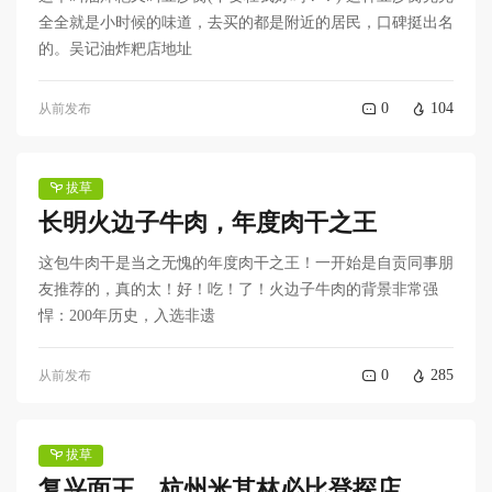
全全就是小时候的味道，去买的都是附近的居民，口碑挺出名
的。吴记油炸粑店地址
0
104
从前发布
拔草
长明火边子牛肉，年度肉干之王
这包牛肉干是当之无愧的年度肉干之王！一开始是自贡同事朋
友推荐的，真的太！好！吃！了！火边子牛肉的背景非常强
悍：200年历史，入选非遗
0
285
从前发布
拔草
复兴面王，杭州米其林必比登探店