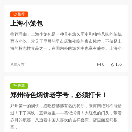
推荐
上海小笼包
推荐理由：上海小笼包是一种具有悠久历史和独特风味的传统
面点小吃，常见于早晨的早点店和夜晚的夜市摊位，不仅是上
海的标志性食品之一，在国内外的游客中也享有盛誉。上海小
0
156
从前发布
拔草
郑州特色焖饼老字号，必须打卡！
郑州第一的焖饼，必吃榜赫赫有名的餐厅，来河南绝对不能错
过！下了高铁，直奔这里——葛记焖饼！大红色的门头，带着
岁月的痕迹，又透着中国人喜欢的吉祥喜庆。店里面空间很
高，