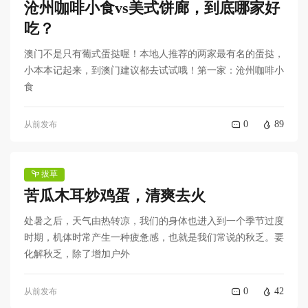
沧州咖啡小食vs美式饼廊，到底哪家好
吃？
澳门不是只有葡式蛋挞喔！本地人推荐的两家最有名的蛋挞，
小本本记起来，到澳门建议都去试试哦！第一家：沧州咖啡小
食
0
89
从前发布
拔草
苦瓜木耳炒鸡蛋，清爽去火
处暑之后，天气由热转凉，我们的身体也进入到一个季节过度
时期，机体时常产生一种疲惫感，也就是我们常说的秋乏。要
化解秋乏，除了增加户外
0
42
从前发布