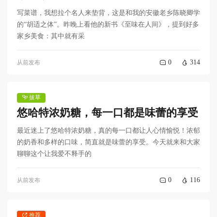
写菜谱，我想拉个名人来垫背，这是和我的安徽老乡陈晓卿学
的“胡适之体”。昨晚上看他的新书《至味在人间》，提到好多
家乡美食：其中就有采
0
314
从前发布
拔草
​悠哈特浓奶糖，每一口都是味蕾的享受
最近迷上了悠哈特浓奶糖，真的每一口都让人心情愉悦！浓郁
的奶香和多样的口味，简直就是味蕾的享受。今天就来和大家
聊聊这个让我爱不释手的
0
116
从前发布
推荐