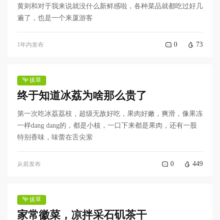
黄则和对于我来说就没什么新鲜感啦，各种菜品就都吃过好几
遍了，也是一个来厦游客
0
73
1年内发布
拔草
终于知道冰荔为啥那么贵了
第一次吃冰荔荔枝，超级无敌好吃，果肉好嫩，爽滑，像果冻
一样dang dang的，都是小核，一口下来都是果肉，还有一股
特别香味，味蕾在舌尖萦
0
449
从前发布
拔草
家常徽菜，凉拌采石矶茶干