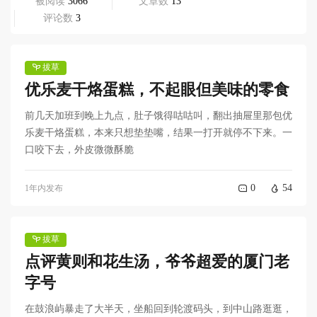
被阅读
 3066
文章数
 13
评论数
 3
拔草
优乐麦干烙蛋糕，不起眼但美味的零食
前几天加班到晚上九点，肚子饿得咕咕叫，翻出抽屉里那包优
乐麦干烙蛋糕，本来只想垫垫嘴，结果一打开就停不下来。一
口咬下去，外皮微微酥脆
0
54
1年内发布
拔草
点评黄则和花生汤，爷爷超爱的厦门老
字号
在鼓浪屿暴走了大半天，坐船回到轮渡码头，到中山路逛逛，