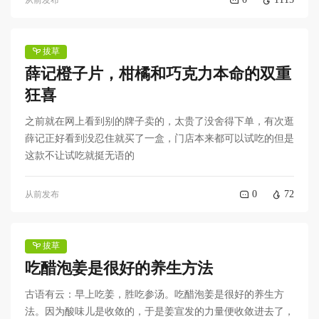
从前发布
拔草
薛记橙子片，柑橘和巧克力本命的双重
狂喜
之前就在网上看到别的牌子卖的，太贵了没舍得下单，有次逛
薛记正好看到没忍住就买了一盒，门店本来都可以试吃的但是
这款不让试吃就挺无语的
0
72
从前发布
拔草
吃醋泡姜是很好的养生方法
古语有云：早上吃姜，胜吃参汤。吃醋泡姜是很好的养生方
法。因为酸味儿是收敛的，于是姜宣发的力量便收敛进去了，