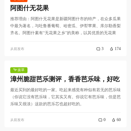
阿图什无花果
推荐理由：阿图什无花果是新疆阿图什市的特产，在众多瓜果
中最为著名，与吐鲁番葡萄、哈密瓜、伊犁苹果、库尔勒香梨
齐名。阿图什素有“无花果之乡”的美称，以其优质的无花果
3
174
从前发布
拔草
漳州脆甜芭乐测评，香香芭乐味，好吃
最近买到的最好吃的一家。吃起来感觉有种似有若无的芭乐味
（你说它没有芭乐味，它其实又有。你说它有芭乐味，但是芭
乐味又很淡）这款的芭乐芯也超好吃的。
0
60
从前发布