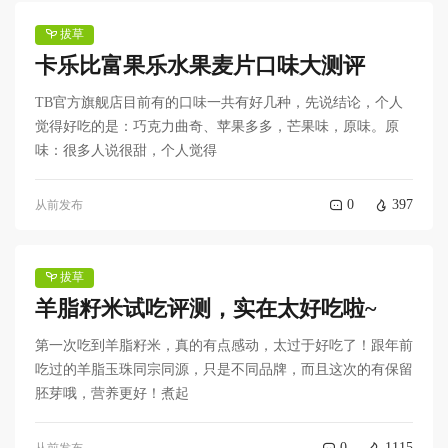
拔草
卡乐比富果乐水果麦片口味大测评
TB官方旗舰店目前有的口味一共有好几种，先说结论，个人
觉得好吃的是：巧克力曲奇、苹果多多，芒果味，原味。原
味：很多人说很甜，个人觉得
0
397
从前发布
拔草
羊脂籽米试吃评测，实在太好吃啦~
第一次吃到羊脂籽米，真的有点感动，太过于好吃了！跟年前
吃过的羊脂玉珠同宗同源，只是不同品牌，而且这次的有保留
胚芽哦，营养更好！煮起
0
1115