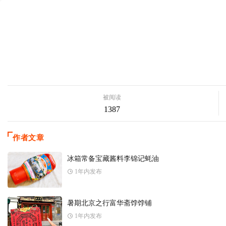
被阅读
1387
作者文章
冰箱常备宝藏酱料李锦记蚝油
1年内发布
暑期北京之行富华斋饽饽铺
1年内发布