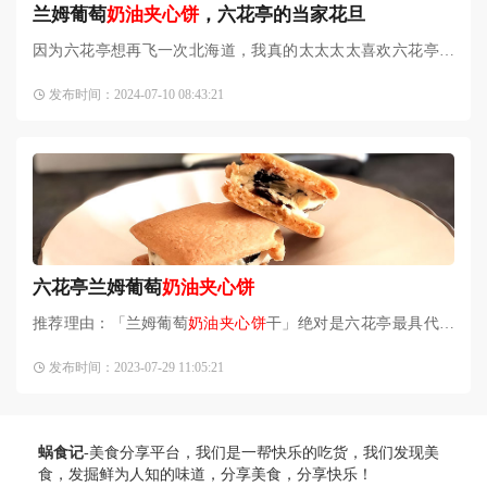
兰姆葡萄
奶油夹心饼
，六花亭的当家花旦
因为六花亭想再飞一次北海道，我真的太太太太喜欢六花亭的
设计了，去了小樽、札幌的各个店，因为每家店都有些不一样
发布时间：2024-07-10 08:43:21
的口味。六花亭的颜值确
六花亭兰姆葡萄
奶油夹心饼
推荐理由：「兰姆葡萄
奶油夹心饼
干」绝对是六花亭最具代表
性的伴手礼霸主，神级美味让许多人第一次吃过后都惊艳不
发布时间：2023-07-29 11:05:21
已，说是
奶油夹心饼
干界的天花板也不为过啊。这款饼干曾荣
登2
蜗食记
-美食分享平台，我们是一帮快乐的吃货，我们发现美
食，发掘鲜为人知的味道，分享美食，分享快乐！