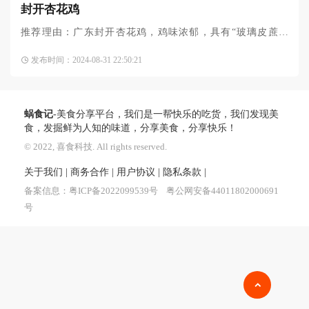
封开杏花鸡
推荐理由：广东封开杏花鸡，鸡味浓郁，具有“玻璃皮蔗渣
骨”的美誉，被誉为岭南第一鸡，其与清远麻鸡、惠阳胡须鸡位
发布时间：2024-08-31 22:50:21
列为广东三大名鸡。早在清朝年间，肉质奇佳的封开杏花鸡，
蜗食记
-美食分享平台，我们是一帮快乐的吃货，我们发现美
食，发掘鲜为人知的味道，分享美食，分享快乐！
© 2022, 喜食科技. All rights reserved.
关于我们
|
商务合作
|
用户协议
|
隐私条款
|
备案信息：
粤ICP备2022099539号
粤公网安备44011802000691
号