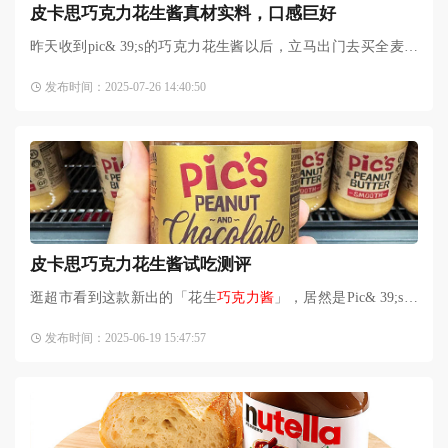
皮卡思巧克力花生酱真材实料，口感巨好
昨天收到pic& 39;s的巧克力花生酱以后，立马出门去买全麦吐
司了。早上开瓶感觉特别好 这次没用我的铲子一下就拧开了。
发布时间：2025-07-26 14:40:50
里面是花生颗粒跟巧
皮卡思巧克力花生酱试吃测评
逛超市看到这款新出的「花生
巧克力酱
」，居然是Pic& 39;s联
手Whittaker& 39;s搞的产品啊！新西兰两大国民顶流，Pic& 39;s
发布时间：2025-06-19 15:47:57
颗粒花生酱联手Whi