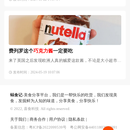
浆，这实在太诱惑了，我们
费列罗这个
巧克力酱
一定要吃
来了英国之后发现欧洲人真的贼爱这款酱，不论是大小超市还
是街边做可丽饼、吉事果的小店都摆着满满的Nutella巧克力榛
发布时间：2024-05-19 10:07:06
子酱~几乎任何一个家庭
蜗食记
-美食分享平台，我们是一帮快乐的吃货，我们发现美
食，发掘鲜为人知的味道，分享美食，分享快乐！
© 2022, 喜食科技. All rights reserved.
关于我们
|
商务合作
|
用户协议
|
隐私条款
|
备案信息：
粤ICP备2022099539号
粤公网安备44011802000691