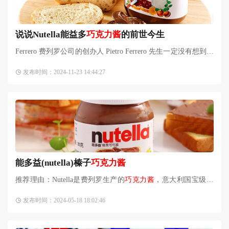
说说Nutella能益多
巧克力酱
的前世今生
Ferrero 费列罗公司的创办人 Pietro Ferrero 先生一定没有想到，
他在二次世界大战时期，为解决可可豆供应短缺问题而发明
发布时间：2024-11-23 14:44:27
的“榛子棒”，
能多益(nutella)榛子
巧克力酱
推荐理由：Nutella是费列罗生产的
巧克力酱
，意大利国宝级食
品，是很土很老的网红酱了，但其巧克力味浓郁，营养丰富，
发布时间：2024-05-18 18:02:46
经典依旧，风靡全球，有着无法言喻的无穷美味，吃一口就恋