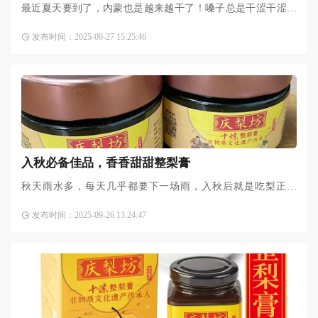
最近夏天要到了，内蒙也是越来越干了！嗓子总是干涩干涩的
不舒服，妈妈说吃点梨膏养润喉咙会好很多。于是从橙色软件
发布时间：2025-09-27 15:25:46
看了好多各种各样的梨膏
入秋必备佳品，香香甜甜整梨膏
秋天雨水多，每天几乎都要下一场雨，入秋后就是吃梨正应
季。最近儿子经常咳嗽有痰，考虑到秋梨膏有中药成分，小孩
发布时间：2025-09-26 13:24:47
子吃不太放心，听说整梨膏