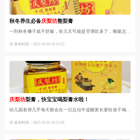
秋冬养生必备
庆梨坊
整梨膏
一到秋冬嗓子就不舒服，前几天可能是空调吹多了，喉咙总是
很干，喝水都没什么用，于是就入了
庆梨坊
的润喉养肺的饮
发布时间：2025-10-04 16:14:25
品，整梨膏。梨子具有清心
庆梨坊
梨膏，快宝宝喝梨膏水啦！
幼儿园老师几乎每天都会在一日总结中提醒家长要给孩子喝梨
膏水，起初我没有很在意，可这样的信息发久了让我很好奇这
发布时间：2025-10-03 16:23:26
梨膏对孩子到底有什么好