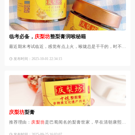
临考必备，
庆梨坊
整梨膏润喉秘籍
最近期末考试临近，感觉有点上火，喉咙总是干干的，时不时
就会咳嗽几声。于是赶紧去买了
庆梨坊
的整梨膏来试试。我特
发布时间：2025-10-01 22:34:15
别喜欢这种古法技艺的食
庆梨坊
梨膏
推荐理由：
庆梨坊
是巴蜀闻名的梨膏世家，早在清朝康熙年
间，就被钦定为皇室贡品。
庆梨坊
十炼整梨膏口感细腻，长期
发布时间：2025-09-25 16:03:07