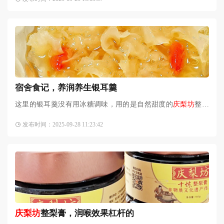
食用，具有抗氧化、抗衰老、清肺止咳等特殊功效，2020年又
被
宿舍食记，养润养生银耳羹
这里的银耳羹没有用冰糖调味，用的是自然甜度的
庆梨坊
整梨
膏，本来是买来换季润喉养生的，突发奇想用来做养生银耳羹
发布时间：2025-09-28 11:23:42
也很好吃，平时吃就是含
庆梨坊
整梨膏，润喉效果杠杆的