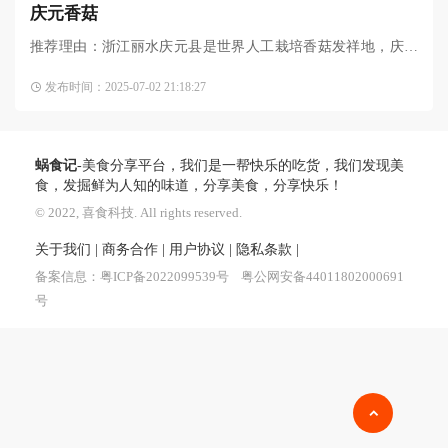
庆元香菇
推荐理由：浙江丽水庆元县是世界人工栽培香菇发祥地，庆元
香菇作为国家地理标志产品，凭借800年栽培历史和独特生态环
发布时间：2025-07-02 21:18:27
境，形成 "菇质厚、香味浓 "的鲜明特色，是江浙菜系提鲜的天
蜗食记
-美食分享平台，我们是一帮快乐的吃货，我们发现美
食，发掘鲜为人知的味道，分享美食，分享快乐！
© 2022, 喜食科技. All rights reserved.
关于我们
|
商务合作
|
用户协议
|
隐私条款
|
备案信息：
粤ICP备2022099539号
粤公网安备44011802000691
号