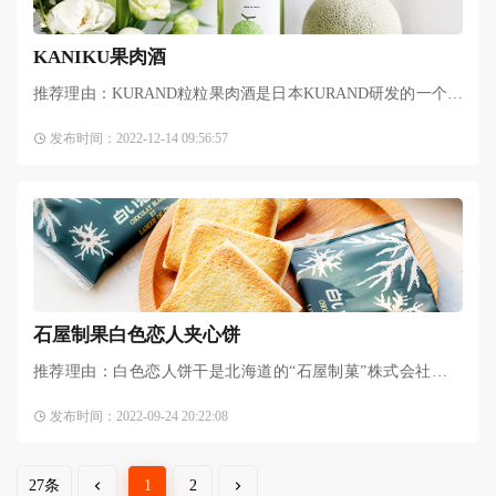
KANIKU果肉酒
推荐理由：KURAND粒粒果肉酒是日本KURAND研发的一个新
品，可以咀嚼的果实甜品酒。就是跟日本当地果农合作、摘取
发布时间：2022-12-14 09:56:57
最新鲜的水果、切成碎丁泡在日本清酒里，让传统味道的日本
清酒
石屋制果白色恋人夹心饼
推荐理由：白色恋人饼干是北海道的“石屋制菓”株式会社生产
的一种巧克力夹心薄饼，自1976年开始售卖以来，人们对它的
发布时间：2022-09-24 20:22:08
喜爱从未消退。很多人都赞它是最美味的白巧克力饼干，每
27条
1
2