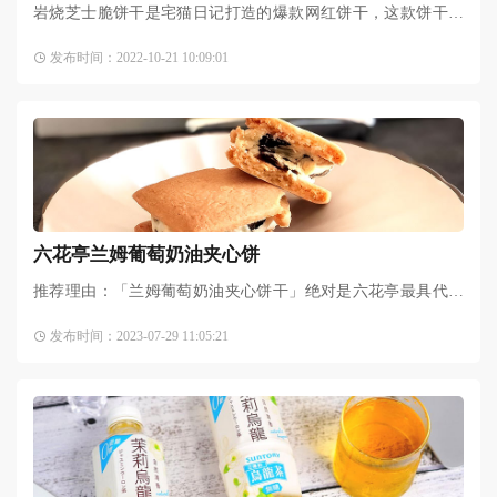
岩烧芝士脆饼干是宅猫日记打造的爆款网红饼干，这款饼干一
经推出，就是火遍全网，多次登上抖音、天猫等电商平台单品
发布时间：2022-10-21 10:09:01
销量榜榜首。
六花亭兰姆葡萄奶油夹心饼
推荐理由：「兰姆葡萄奶油夹心饼干」绝对是六花亭最具代表
性的伴手礼霸主，神级美味让许多人第一次吃过后都惊艳不
发布时间：2023-07-29 11:05:21
已，说是奶油夹心饼干界的天花板也不为过啊。这款饼干曾荣
登2