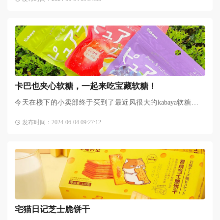
甜，整理表现力20%
卡巴也夹心软糖，一起来吃宝藏软糖！
今天在楼下的小卖部终于买到了最近风很大的kabaya软糖啦！
一直听说这款软糖超级软萌少女心的，这会速速来分享！没有
发布时间：2024-06-04 09:27:12
买到白桃味的有、、可惜
宅猫日记芝士脆饼干