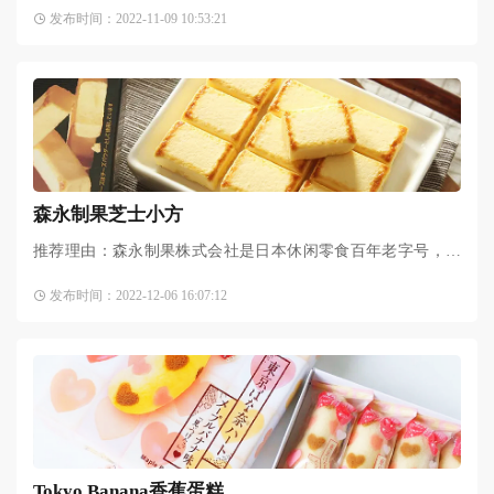
殊荣。山姆同款，质量过关，鳗鱼肉质鲜嫩，真材实料，味道
发布时间：2022-11-09 10:53:21
一点都不比外面买的差。
森永制果芝士小方
推荐理由：森永制果株式会社是日本休闲零食百年老字号，以
生产糖果、巧克力、饼干、冰淇淋等休闲食品零食著称。其生
发布时间：2022-12-06 16:07:12
产的芝士小方绝对是近年的爆款日系零食，它的芝士味道超级
Tokyo Banana香蕉蛋糕