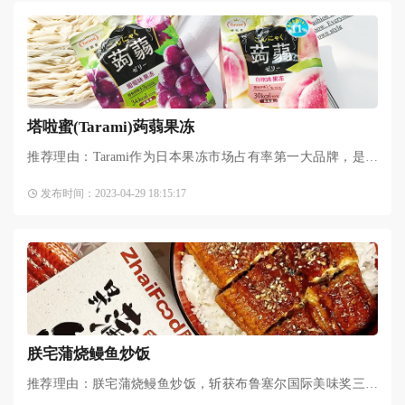
塔啦蜜(Tarami)蒟蒻果冻
推荐理由：Tarami作为日本果冻市场占有率第一大品牌，是深
受日本国民喜爱的本土零食品牌~Tarami蒟蒻果冻如此让人着
发布时间：2023-04-29 18:15:17
迷，除了Q弹爽滑的口感，更多的就是它主要由魔芋和果汁组成
朕宅蒲烧鳗鱼炒饭
推荐理由：朕宅蒲烧鳗鱼炒饭，斩获布鲁塞尔国际美味奖三星