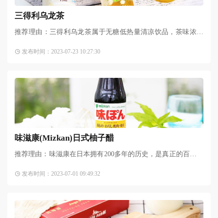
三得利乌龙茶
推荐理由：三得利乌龙茶属于无糖低热量清凉饮品，茶味浓郁
怡人、口感清爽甘醇，回味悠长。三得利乌龙茶富含茶多酚、
发布时间：2023-07-23 10:27:30
维生素等物质，而且0糖0脂肪，不含色素、防腐剂、香精，可
味滋康(Mizkan)日式柚子醋
推荐理由：味滋康在日本拥有200多年的历史，是真正的百年老
牌。味滋康柚子醋很多日料店都在用，酸酸甜甜带着柚子清
发布时间：2023-07-01 09:49:32
香，是日本国民级的“万能调味料”。这款柚子醋在日本畅销了