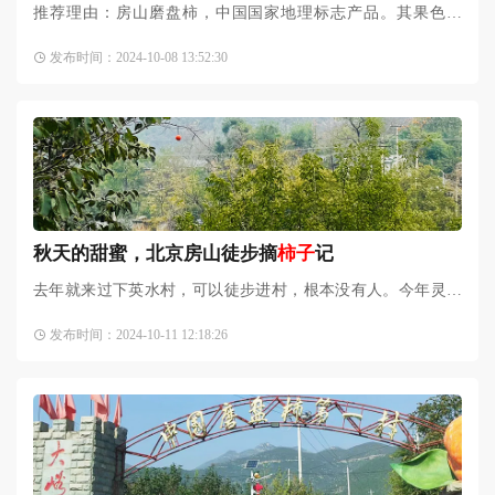
推荐理由：房山磨盘柿，中国国家地理标志产品。其果色艳
丽，果色为橘黄色，果味甘甜，自古以来受到人们的赞美，曾
发布时间：2024-10-08 13:52:30
有“色胜金依，甘逾玉液”之美誉。明成祖定都北京后，磨盘柿
秋天的甜蜜，北京房山徒步摘
柿子
记
去年就来过下英水村，可以徒步进村，根本没有人。今年灵狐
洞修缮完，已开放，好多人从后面绕进村子里，去摘
柿子
。选
发布时间：2024-10-11 12:18:26
择标准：车程：2小时（