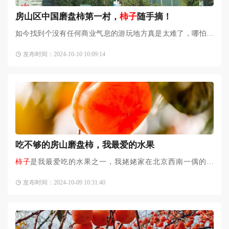
房山区中国磨盘柿第一村，
柿子
随手摘！
如今找到个没有任何商业气息的游玩地方真是太难了，哪怕是
个2A景区都各种商业化。非常庆幸的是，大峪沟号称“中国磨盘
发布时间：2024-10-10 10:09:14
柿第一村”的村落，保
吃不够的房山磨盘柿，我最爱的水果
柿子
是我最爱吃的水果之一，我姥姥家在北京西南一偶的房
山，那里特产磨盘柿，是
柿子
里个头比较大的。因其中间部位
发布时间：2024-10-09 10:31:40
有一道缢痕，分为上下两个