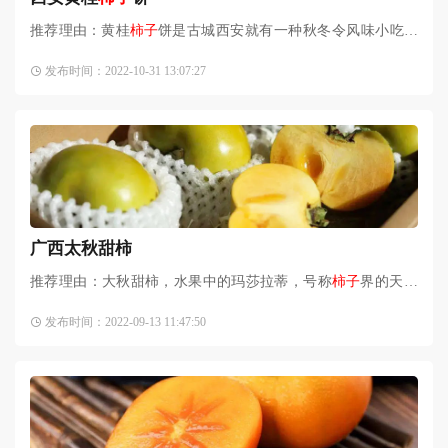
推荐理由：黄桂
柿子
饼是古城西安就有一种秋冬令风味小吃。
黄桂
柿子
饼不仅是西安人年夜饭桌上一道必不可少的美味点
发布时间：2022-10-31 13:07:27
心，更是来到西安的游客必备的一份甜蜜手信礼，甜到嘴里也
甜
广西太秋甜柿
推荐理由：大秋甜柿，水果中的玛莎拉蒂，号称
柿子
界的天花
板，太秋甜柿与普通
柿子
比较，风味独特，是甜柿界的至尊王
发布时间：2022-09-13 11:47:50
者。简要介绍：太秋甜柿，是日本于1994年正式发布的杂交（