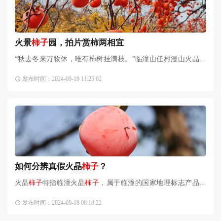
火景
柿子
园，拍片赏柿两相宜
“秋去冬来万物休，唯有柿树挂满枝。”临潼山任村漫山火晶
柿
子
正当时，火红火红的
柿子
褪去叶子点缀，一串串挂满枝头，
发布时间：2024-09-19 11:25:02
着实看着太喜人了 ，
如何分辨真假火晶
柿子
？
火晶
柿子
特指临潼火晶
柿子
，属于临潼的国家地理标志产品。
其口感甜蜜多汁，皮薄入纸，被成为“最甜的金果”。因其赤如
发布时间：2024-09-18 08:18:22
火，亮如晶，所以叫火