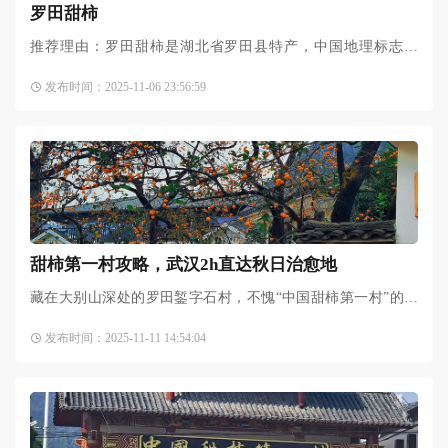
罗田甜柿
推荐理由：罗田甜柿是湖北省罗田县特产，中国地理标志产
品，全球唯一自然脱涩的甜柿品种，种植历史超900年‌。罗田甜
发布时间：2025-11-06 23:56:59
柿脆甜多汁的口感、皮薄肉厚的质地，不仅带来味蕾的极致体
甜柿第一村攻略，武汉2h直达秋日治愈地
藏在大别山深处的罗田錾字石村，不愧“中国甜柿第一村”的称
号！6000余株百年古柿树错落分布，其中700余株平均树龄200
发布时间：2025-11-11 14:54:04
年的古树连片成林，今