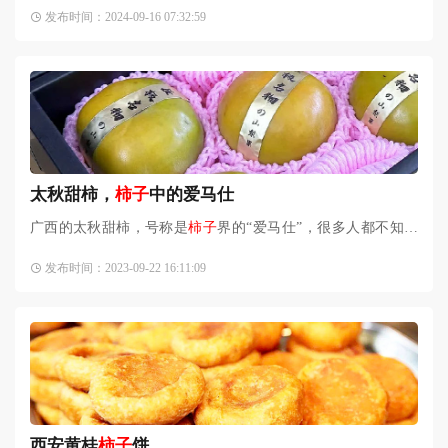
史。在陕西关中地区各地均有分布，但以秦始皇兵马俑博物馆
发布时间：2024-09-16 07:32:59
所在地的临潼区最为集中，
太秋甜柿，
柿子
中的爱马仕
广西的太秋甜柿，号称是
柿子
界的“爱马仕”，很多人都不知道
这个品种，我是被朋友送了一箱，才知道有那么好吃的甜柿。
发布时间：2023-09-22 16:11:09
听说这个品种一年一次
西安黄桂
柿子
饼