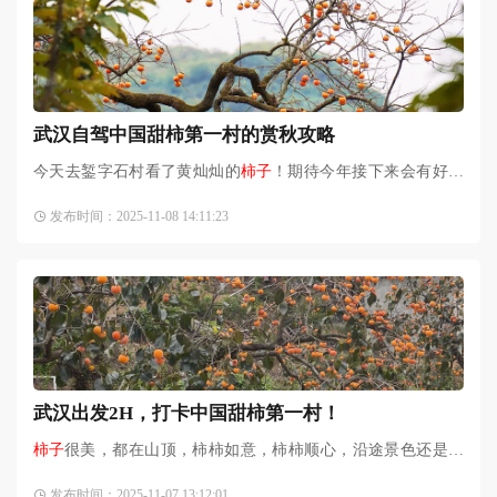
武汉自驾中国甜柿第一村的赏秋攻略
今天去錾字石村看了黄灿灿的
柿子
！期待今年接下来会有好柿
发生，下面给大家写点真实体验：錾字石村，被称为“中国甜柿
发布时间：2025-11-08 14:11:23
第一村”！黄冈市·罗
武汉出发2H，打卡中国甜柿第一村！
柿子
很美，都在山顶，柿柿如意，柿柿顺心，沿途景色还是不
错的，可以溜娃的宝藏好地。去之前刷到好多劝退的，说
柿子
发布时间：2025-11-07 13:12:01