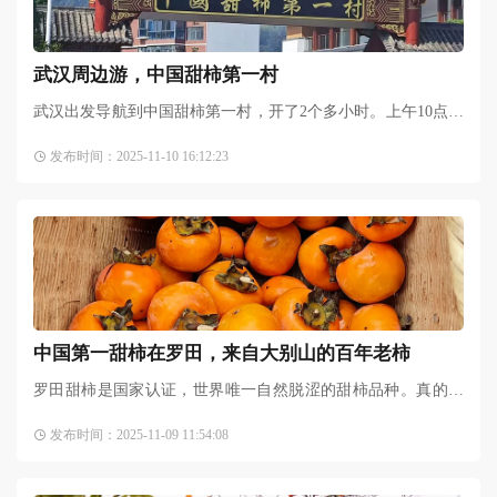
武汉周边游，中国甜柿第一村
武汉出发导航到中国甜柿第一村，开了2个多小时。上午10点半
出发，车直接开到村子最上面。在村子里面随便找了一家直奔
发布时间：2025-11-10 16:12:23
吃吊锅，腊排骨打底再
中国第一甜柿在罗田，来自大别山的百年老柿
罗田甜柿是国家认证，世界唯一自然脱涩的甜柿品种。真的太
好吃了!我以前没怎么吃过脆
柿子
，觉得火晶柿那种红色的小圆
发布时间：2025-11-09 11:54:08
柿子
好吃，然后柿干也