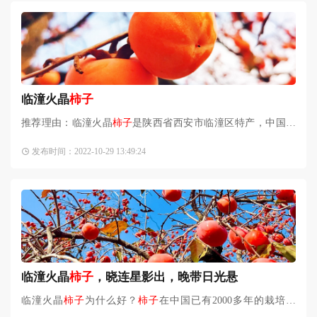
临潼火晶
柿子
推荐理由：临潼火晶
柿子
是陕西省西安市临潼区特产，中国国
家地理标志产品，是
柿子
中的佼佼者。《长安十二时辰》中，
发布时间：2022-10-29 13:49:24
有这样一个镜头：雷佳音用麦秆插入
柿子
顶部，大口吸食，隔
临潼火晶
柿子
，晓连星影出，晚带日光悬
临潼火晶
柿子
为什么好？
柿子
在中国已有2000多年的栽培历