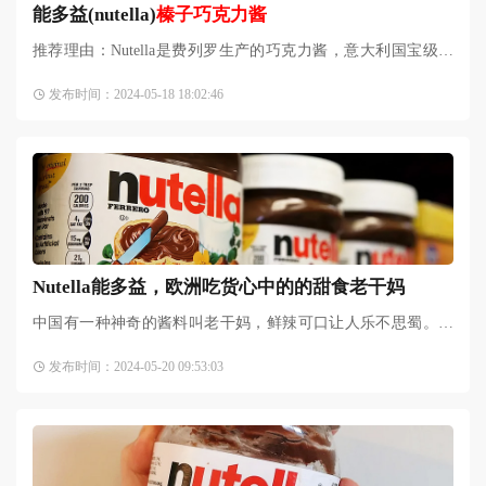
能多益(nutella)
榛子巧克力酱
推荐理由：Nutella是费列罗生产的巧克力酱，意大利国宝级食
品，是很土很老的网红酱了，但其巧克力味浓郁，营养丰富，
发布时间：2024-05-18 18:02:46
经典依旧，风靡全球，有着无法言喻的无穷美味，吃一口就恋
Nutella能多益，欧洲吃货心中的的甜食老干妈
中国有一种神奇的酱料叫老干妈，鲜辣可口让人乐不思蜀。欧
洲有一种神奇的酱料叫Nutella，香醇美味让人永生难忘。
发布时间：2024-05-20 09:53:03
Nutella(能多益)名字的由来