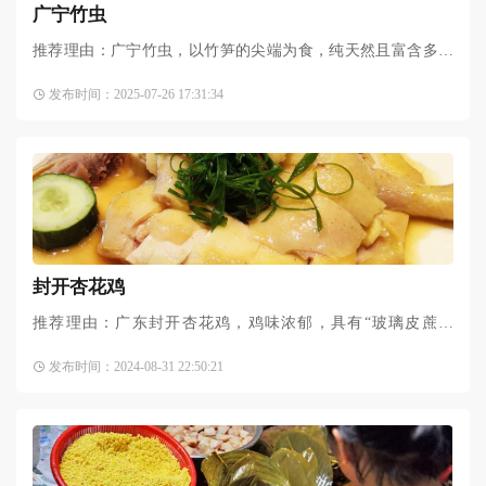
广宁竹虫
推荐理由：广宁竹虫，以竹笋的尖端为食，纯天然且富含多种
营养，不仅香酥可口，更被誉为抗衰老、养颜的佳品。广宁竹
发布时间：2025-07-26 17:31:34
虫是岭南人眼中不可多得的山野至味，更以高蛋白、低脂肪的
封开杏花鸡
推荐理由：广东封开杏花鸡，鸡味浓郁，具有“玻璃皮蔗渣
骨”的美誉，被誉为岭南第一鸡，其与清远麻鸡、惠阳胡须鸡位
发布时间：2024-08-31 22:50:21
列为广东三大名鸡。早在清朝年间，肉质奇佳的封开杏花鸡，