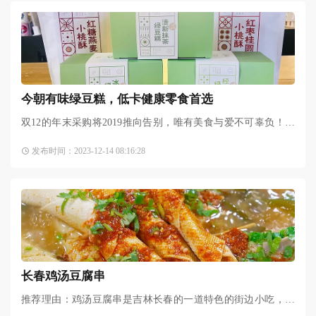
今朝有味绿豆糕，低卡健康零食​首选
双12的年末采购将2019推向告别，唯有美食与爱不可辜负！突
然想起夏天消食解暑的绿豆水，那股清凉好似萦绕在舌尖，但
发布时间：2023-12-14 08:16:28
冬天的寒意不禁把我拉回
长春鸡汤豆腐串
推荐理由：鸡汤豆腐串是吉林长春的一道特色的街边小吃，材