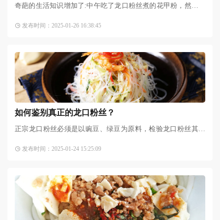
奇葩的生活知识增加了:中午吃了龙口粉丝煮的花甲粉，然后过
了半个小时一直想吐，去网上搜了以后才知道原来是龙口粉丝
发布时间：2025-01-26 16:38:45
不能空腹吃，然后发现
​如何鉴别真正的龙口粉丝？
正宗龙口粉丝必须是以豌豆、绿豆为原料，检验龙口粉丝其实
有一个简单的四步法： 一查二看三捏四煮。第一步： 查看粉丝
发布时间：2025-01-24 15:25:09
是否出自正规厂家，