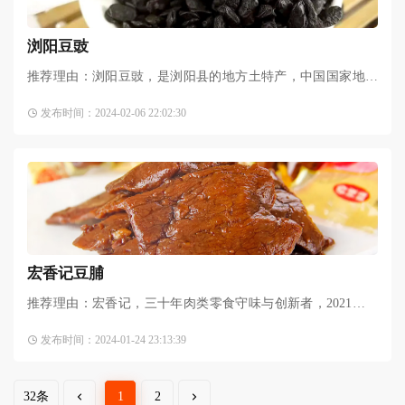
浏阳豆豉
推荐理由：浏阳豆豉，是浏阳县的地方土特产，中国国家地理
标志产品，以其色、香、味、形俱佳而饮誉三湘，驰名中外。
发布时间：2024-02-06 22:02:30
浏阳豆豉历史悠久，在明代曾被列为贡品，清代就远销日本和
宏香记豆脯
推荐理由：宏香记，三十年肉类零食守味与创新者，2021年，
其牛肉豆脯荣获国际风味品鉴所颁发的顶级美味大奖和第四届
发布时间：2024-01-24 23:13:39
iSEE全球食品创新奖，在全网卖爆，广受好评。简要介绍：在
32条
1
2