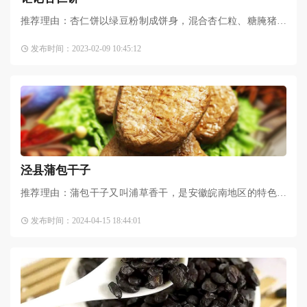
推荐理由：杏仁饼以绿豆粉制成饼身，混合杏仁粒、糖腌猪肉
等多种馅料一并放入传统模具中古法碳烤，伴随着独特的木炭
发布时间：2023-02-09 10:45:12
香气，是澳门最有代表性的伴手礼。而澳门必不可少的就是街
泾县蒲包干子
推荐理由：蒲包干子又叫浦草香干，是安徽皖南地区的特色土
特产。手工蒲包干子的手工艺被代代相传，口味咸香爽口、韧
发布时间：2024-04-15 18:44:01
劲十足，在网上有很高的评价和评分，爱吃
豆制品
的人，一定