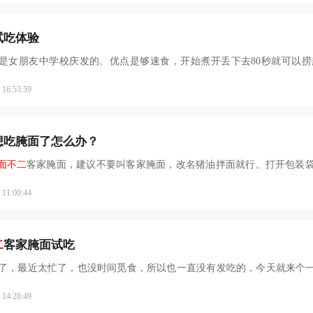
试吃体验
是女朋友中学校庆发的。优点是够速食，开始煮开丢下去80秒就可以
6:53:59
想吃腌面了怎么办？
面不二
客家腌面，建议不要叫客家腌面，改名猪油拌面就行。打开包装
1:00:44
二
客家腌面试吃
了，最近太忙了，也没时间觅食，所以也一直没有发吃的，今天就来个
4:28:49