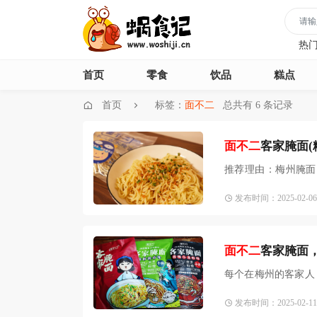
热
首页
零食
饮品
糕点
首页
标签：
面不二
总共有 6 条记录
面不二
客家腌面(
推荐理由：梅州腌面
油、蒜酥、葱花、酱
发布时间：2025-02-06 2
面不二
客家腌面
每个在梅州的客家人
一点
发布时间：2025-02-11 1