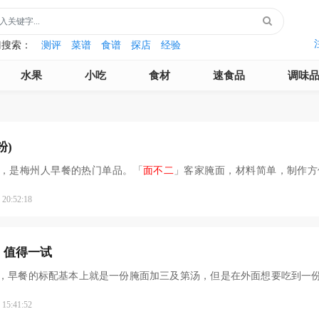
门搜索：
测评
菜谱
食谱
探店
经验
水果
小吃
食材
速食品
调味
粉)
，是梅州人早餐的热门单品。「
面不二
」客家腌面，材料简单，制作方
料搅拌均匀，香气扑鼻
0:52:18
，值得一试
，早餐的标配基本上就是一份腌面加三及第汤，但是在外面想要吃到一
5:41:52