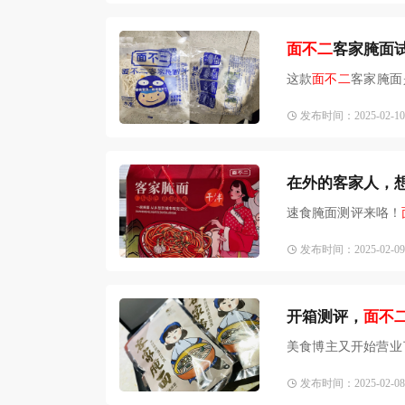
面不二
客家腌面
这款
面不二
客家腌面
以，由
发布时间：2025-02-10 1
​在外的客家人，
速食腌面测评来咯！
一真
发布时间：2025-02-09 1
​开箱测评，
面不
美食博主又开始营业
点特
发布时间：2025-02-08 1