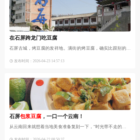
在石屏跨龙门吃豆腐
石屏古城，烤豆腐的发祥地。满街的烤豆腐，确实比跟别的地
方味道有些不一样，当地人说是因为水好。氛围的确不一样，
发布时间：2026-04-23 14:57:13
不管认识不认识的围着炉
石屏
包浆豆腐
，一口一个云南！
从云南回来就想着当地美食准备复刻一下，“时光带不走的是我
的胃口～”唱～
包浆豆腐
是云南红河州石屏县的特产，我在网上
发布时间：2026-04-22 08:50:37