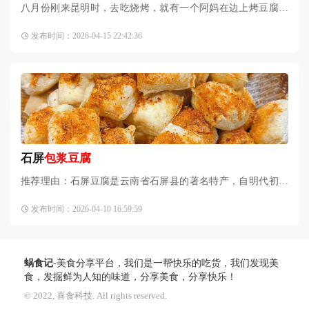
八月份刚来昆明时，去吃烧烤，就有一个阿妈在边上烤豆腐，
写的“建水烤豆腐”。吃烧烤免费送。我们来了一小盘尝了尝，
发布时间：2026-04-15 22:42:36
感觉就是平平无奇啊。
石屏
包浆豆腐
推荐理由：石屏豆腐是云南省石屏县的著名特产，自明代初叶
问世以来，已有600多年的历史，素以优质味美而饮誉四方。其
发布时间：2026-04-10 16:59:59
质地细腻，味道鲜美，且无石膏豆腐的腥气、苦涩味及石膏渣
蜗食记
-美食分享平台，我们是一帮快乐的吃货，我们发现美
食，发掘鲜为人知的味道，分享美食，分享快乐！
© 2022, 喜食科技. All rights reserved.