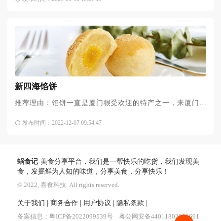
括绿豆、椰子、南瓜、香芋、绿茶等等。南普陀素饼冰皮酥脆
新四海馅饼
推荐理由：馅饼一直是厦门很受欢迎的特产之一，来厦门旅
游，鼓浪屿馅饼是必定要带厦门伴手礼之一了。鼓浪屿馅饼不
发布时间：2022-12-07 09:54:47
仅鼓浪屿有售，在厦门随处可见。新四海这个牌子算是我吃过
的
蜗食记
-美食分享平台，我们是一帮快乐的吃货，我们发现美
食，发掘鲜为人知的味道，分享美食，分享快乐！
© 2022, 喜食科技. All rights reserved.
关于我们
|
商务合作
|
用户协议
|
隐私条款
|
备案信息：
粤ICP备2022099539号
粤公网安备44011802000691