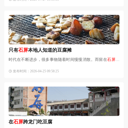
名声远扬，而当身临此地
只有
石屏
本地人知道的豆腐摊
时代在不断进步，很多事物随着时间慢慢消散。而留在
石屏
人
心里的，必少不了那口地道的豆腐味儿，今天就带大家走进那
发布时间：2026-04-25 09:58:25
些只有
石屏
人知道的豆腐
在
石屏
跨龙门吃豆腐