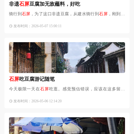
非遗
石屏
豆腐加无敌蘸料，好吃
骑行到
石屏
，为了这口非遗豆腐，从建水骑行到
石屏
，刚到古
城转角就撞上了这里的非遗豆腐和现磨豆浆。金黄的豆腐在炭
发布时间：2026-05-07 15:00:11
火上滋滋作响，刷上秘制
石屏
吃豆腐游记随笔
今天极限一天在
石屏
吃逛。感觉预估错误，应该在这多留一
天，
石屏
让我太太太太惊喜了！这是一个很有趣，很有韵味的
发布时间：2026-05-06 12:14:20
小城。古镇：古镇和其他地