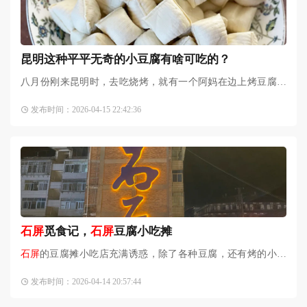
昆明这种平平无奇的小豆腐有啥可吃的？
八月份刚来昆明时，去吃烧烤，就有一个阿妈在边上烤豆腐，
写的“建水烤豆腐”。吃烧烤免费送。我们来了一小盘尝了尝，
发布时间：2026-04-15 22:42:36
感觉就是平平无奇啊。
石屏
觅食记，
石屏
豆腐小吃摊
石屏
的豆腐摊小吃店充满诱惑，除了各种豆腐，还有烤的小肉
串、五花肉、牛干巴，小卷粉，糖水龙眼、糖水杨梅、凉卷粉
发布时间：2026-04-14 20:57:44
等都好吃。在
石屏
的几天