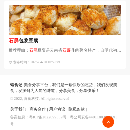
石屏
包浆豆腐
推荐理由：
石屏
豆腐是云南省
石屏
县的著名特产，自明代初叶
问世以来，已有600多年的历史，素以优质味美而饮誉四方。其
发布时间：2026-04-10 16:59:59
质地细腻，味道鲜美，且无石膏豆腐的腥气、苦涩味及石膏渣
蜗食记
-美食分享平台，我们是一帮快乐的吃货，我们发现美
食，发掘鲜为人知的味道，分享美食，分享快乐！
© 2022, 喜食科技. All rights reserved.
关于我们
|
商务合作
|
用户协议
|
隐私条款
|
备案信息：
粤ICP备2022099539号
粤公网安备44011802000691
号