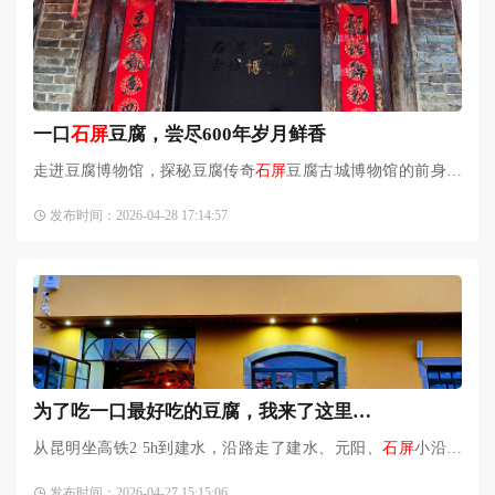
一口
石屏
豆腐，尝尽600年岁月鲜香
走进豆腐博物馆，探秘豆腐传奇
石屏
豆腐古城博物馆的前身是
石屏
县北门豆腐厂，一走进大门，“
石屏
豆腐古城博物馆”几个
发布时间：2026-04-28 17:14:57
大字格外醒目。馆内以
为了吃一口最好吃的豆腐，我来了这里…
从昆明坐高铁2 5h到建水，沿路走了建水、元阳、
石屏
小沿线
游，原以为，建水豆腐凭《舌尖上的中国》那一口古老的井水
发布时间：2026-04-27 15:15:06