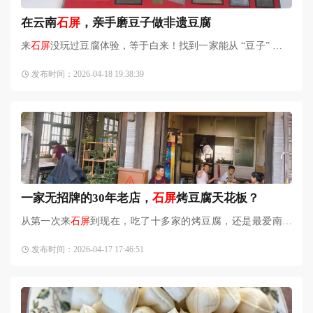
在云南
石屏
，亲手磨豆子做非遗豆腐
来
石屏
没玩过豆腐体验，等于白来！找到一家能从 “豆子” 玩到
“筷子” 的宝藏地，亲手做的豆腐吃着都更香了！卡北门豆腐厂
发布时间：2026-04-18 19:38:39
一家无招牌的30年老店，
石屏
烤豆腐天花板？
从第一次来
石屏
到现在，吃了十多家的烤豆腐，还是最爱南正
街上这家烤豆腐店，主要豆腐和蘸料好。老板娘很佛系，每天
发布时间：2026-04-17 17:46:51
中午12点开门。嬢嬢说开