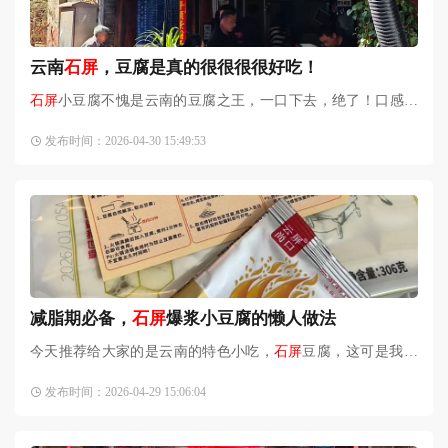
云南
石屏
，豆腐是真的很很很很好吃！
石屏
小豆腐不愧是云南的豆腐之王，一口下去，绝了！口感细
腻，豆香浓郁，外皮炭烤以后金黄酥脆，内里嫩滑如丝入口即
发布时间：2026-04-30 15:49:53
化。打开某书搜
石屏
，吃
减脂期必备，
石屏
爆浆小豆腐的懒人做法
今天推荐给大家的是云南的特色小吃，
石屏
豆腐，这可是我自
己多次回购的减脂好物哦！减肥期间也可以放心大胆地享用！
发布时间：2026-04-29 15:06:04
我试过两家店，第一家是