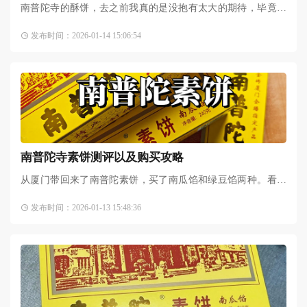
南普陀寺的酥饼，去之前我真的是没抱有太大的期待，毕竟只
是个寺庙出品的点心，结果拜完观音之后就进在旁边的小店买
发布时间：2026-01-14 15:06:54
了南瓜饼，一口咬下去，
南普陀寺素饼测评以及购买攻略
从厦门带回来了南普陀素饼，买了南瓜馅和绿豆馅两种。看别
人的帖子，发现南瓜馅料被大多数人推荐，所以买了两盒南瓜
发布时间：2026-01-13 15:48:36
馅的。当时除了南瓜馅，