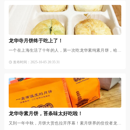
龙华寺月饼终于吃上了！
一个在上海生活了十年的人，第一次吃龙华素纯素月饼，哈哈
哈哈！因为看某书一直在推就太馋了，我大概能想到会有我爱
发布时间：2025-10-05 20:35:31
的类似牛舌饼那种的咸甜
龙华寺素月饼，苔条味太好吃啦！
又到一年中秋，月饼大赏也拉开序幕！素月饼界的佼佼者龙华