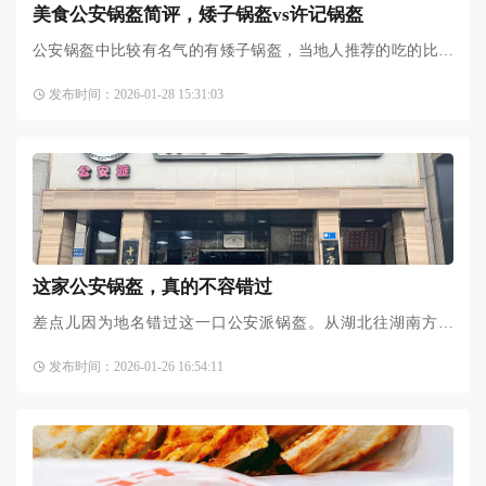
美食公安锅盔简评，矮子锅盔vs许记锅盔
公安锅盔中比较有名气的有矮子锅盔，当地人推荐的吃的比较
多的是街边老店许记锅盔，我每次回老家必吃的。依照我自己
发布时间：2026-01-28 15:31:03
的口味，我会更喜欢许记的香脆，许记也是本地朋友更喜欢
的，如
这家公安锅盔，真的不容错过
差点儿因为地名错过这一口公安派锅盔。从湖北往湖南方向
走，下高速吃个午饭，长江中游岸边的小县城，名字听着就一
发布时间：2026-01-26 16:54:11
身正气：公安。公安锅盔是