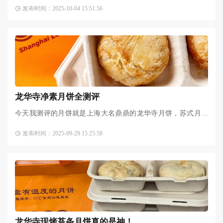
寺素月饼，必定要去尝一下。一盒有温度的月饼，的确如此，
发布时间：2025-10-04 15:51:56
早上排队的人络绎不绝，
龙华寺净素月饼全测评
今天我测评的月饼就是上海大名鼎鼎的龙华寺月饼，苏式月饼
的饼皮非常酥脆，内馅个个用料饱满满口留香～椒盐百果必须
发布时间：2025-09-29 15:25:58
Top1，第一口吃到真的无
龙华寺现烤苔条月饼真的是神！