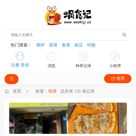
热门搜索：
测评
菜谱
食谱
探店
经验
消息
种草记录
小程序
推荐
首页
标签：
馅饼
总共有 126 条记录