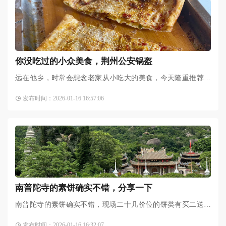
你没吃过的小众美食，荆州公安锅盔
远在他乡，时常会想念老家从小吃大的美食，今天隆重推荐酥
脆可口的公安锅盔形状：算是长的椭圆形，很大的一张饼馅：
发布时间：2026-01-16 16:57:06
小时候吃主要是猪肉馅，
南普陀寺的素饼确实不错，分享一下
南普陀寺的素饼确实不错，现场二十几价位的饼类有买二送一
活动，不过都是临保质期了。我为了减轻行李负担，最后在小
发布时间：2026-01-16 16:32:07