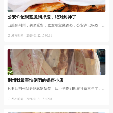
公安许记锅盔脆到掉渣，绝对封神了
出差到荆州，匆匆逗留，竟发现宝藏锅盔，公安许记锅盔（公
安总店），绝对封神了！对于我这种不喜欢吃面制品的人来说
发布时间：2026-01-22 15:09:11
（特别是锅盔），简直刷
荆州我最害怕倒闭的锅盔小店
只要回荆州我必吃这家锅盔，从小学吃到现在社畜三年了。中
年夫妻开的店，一口流利的公安口音（请认准公安口音），不
发布时间：2026-01-21 15:49:08
知道开了多少年了，敬业