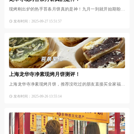
现烤刚出炉的热乎苔条月饼真的是神！九月一到就开始期盼中
秋节放假和吃月饼了，来上海这么多年，本人终于终于终于吃
发布时间：2025-09-27 15:51:57
上了，大名鼎鼎的龙华寺
上海龙华寺净素现烤月饼测评！
上海龙华寺净素现烤月饼，推荐没吃过的朋友直接买全家福，
这样可以四个口味都尝尝！周日中午10点多买的，排队大约15
发布时间：2025-09-26 13:55:14
分钟左右，还是比较快的