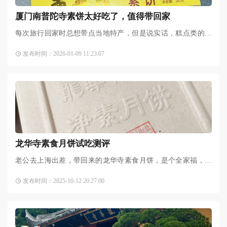
厦门南普陀寺素饼太好吃了，值得带回家
每次旅行回家时总想带点当地特产，但是说实话，糕点类的礼
盒真的没几家好吃的，包括我几年前第一次来厦门时，带回去
发布时间：2026-01-09 11:23:07
很多口味的这种
馅饼
，评
龙华寺素食月饼试吃测评
老公去上海出差，带回来的龙华寺素食月饼，是个全家福，一
共有四种口味，苔条，椒盐，豆沙，上品。首先表层的酥皮特
发布时间：2025-10-12 20:27:00
别好吃，用烤箱稍微烤了