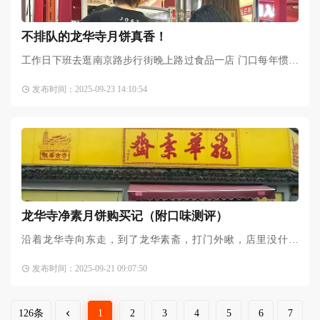
不排队的龙华寺月饼真香！
工作日下班去逛南京路步行街晚上路过食品一店 门口每年惯例
两个小亭子一个卖黑毛猪肉月饼 一个卖龙华寺素月饼月饼是借
发布时间：2025-09-23 14:10:54
用食品商店的烤箱现
龙华寺净素月饼购买记（附口味测评）
沿着龙华寺向东走，到了龙华素斋，打门外瞅，店里没什么
人，感觉有些冷清。走进去发现月饼的种类还挺多，价格嘛，
发布时间：2025-09-21 09:07:50
也比一般的净素月饼稍贵一
126条
1
2
3
4
5
6
7