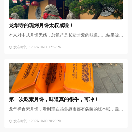
龙华寺的现烤月饼太权威啦！
本来对中式月饼无感，总觉得是长辈才爱的味道……结果被闺
蜜疯狂安利，直接拉我冲了龙华寺！工作日上午来的，没想到
发布时间：2025-10-11 12:52:26
队伍里超多阿姨妈妈和亚
第一次吃素月饼，味道真的很牛，可冲！
龙华禅食素月饼，看到现在很多超市都有袋装的版本啦，最后
还是外卖点的现烤版，外卖平台显示要买两盒才有包装袋，但
发布时间：2025-10-09 20:29:20
是我买一盒也有（神奇）