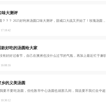
圆口味大测评
圆？？？ 2025好利来汤圆口味大测评，甜咸口大战又开始了！玫瑰汤圆
7:18:42
两款好吃的汤圆给大家
没有好好过春节，自己在澳洲也没什么过节的气氛，再加上最近忙于兼
6:08:16
家乡的义美汤圆
我要不要吃汤圆，但伦敦市中心汤圆也就那几间，我说要不我们去中超
0:30:12