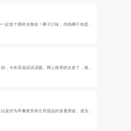
种一起发个测评合集哈！椰子口味：内馅椰子肉是微
子的，今年高低试试汤圆。网上推荐的太多了，挑花
性以及作为早餐夜宵和元宵甜品的多重用途，成为了