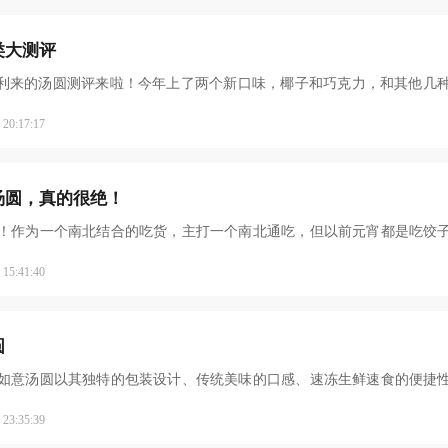
类大测评
利来的汤圆测评来啦！今年上了两个新口味，椰子和巧克力，和其他几
0:17:17
汤圆，真的很绝！
！作为一个南北结合的吃货，主打一个南北通吃，但以前元宵都是吃饺
5:41:40
圆
如意汤圆以其独特的包装设计、传统美味的口感、速冻生鲜速食的便捷
这款汤圆自推出以来
3:35:39