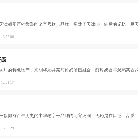
天津颇受百姓赞誉的老字号糕点品牌，承载了天津80、90后的记忆，夏
都卖的元宵，在天津
8:23:00
汤圆
杭州的特色物产，光明将龙井茶与鲜奶汤圆融合，醇厚奶香与悠悠茶香
随即爆火出圈，引起
2:51:17
一款拥有百年历史的中华老字号品牌的元宵汤圆，无论是在口感、品质
吃的质量，色滑洁白
6:05:29