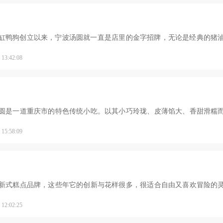
6年缸鸭狗创立以来，宁波汤圆就一直是店里的金字招牌，无论是经典的猪
口，嚼起来软绵细腻
3:42:08
圆是一道重庆市的特色传统小吃。以其小巧玲珑、皮薄馅大、香甜滑糯
简要介绍：山城小汤
5:58:09
新式糕点品牌，这些年它的创新与花样很多，很适合自由又喜欢冒险的
圆似乎已经不再那么
2:02:25