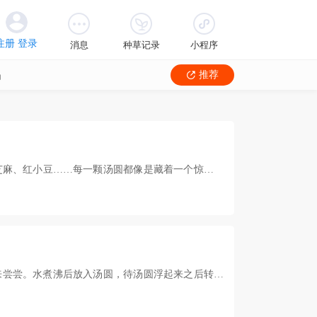
消息
种草记录
小程序
品
推荐
芝麻、红小豆……每一颗汤圆都像是藏着一个惊喜盲
来尝尝。水煮沸后放入汤圆，待汤圆浮起来之后转中