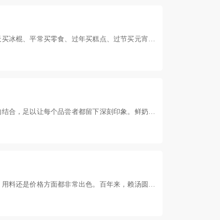
天买冰棍、平常买零食、过年买糕点、过节买元宵。
的结合，足以让每个品尝者都留下深刻印象。鲜奶龙
、用料还是价格方面都非常出色。百年来，赖汤圆始