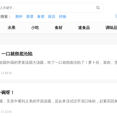
门搜索：
测评
菜谱
食谱
探店
经验
水果
小吃
食材
速食品
调味
，一口就彻底沦陷
款园外园的荠菜汤团大汤圆，吃了一口就彻底沦陷了！萝卜丝、菜肉、
3:48:50
一碗呀！
圆，无意中看到义美的芋泥汤圆，还从来没试过芋泥口味的，赶紧买回
1:32:01