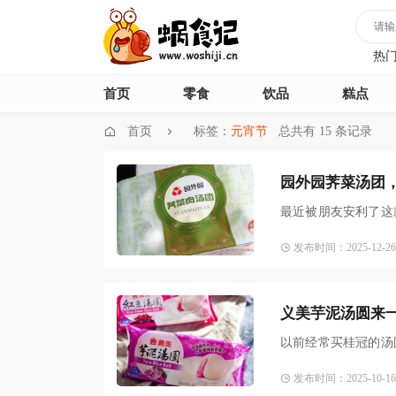
热
首页
零食
饮品
糕点
首页
标签：
元宵节
总共有 15 条记录
园外园荠菜汤团
最近被朋友安利了这
盒，
发布时间：2025-12-26 1
义美芋泥汤圆来
以前经常买桂冠的汤
火再
发布时间：2025-10-16 1