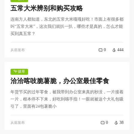
五常大米辨别和购买攻略
连南方人都知道，东北的五常大米嘎嘎好吃！市面上有很多都
叫“五常大米”，这次我们就扒一扒，哪些才是真的，怎么才能
买到真五常？
0
444
从前发布
拔草
洽洽喀吱脆薯脆，办公室最佳零食
年货节买的过年零食，被我带到办公室来真的秒没，一片接着
一片，根本停不下来，好吃到嗦手指！一眼就被这个大礼包吸
引了，里面有24包薯脆小
0
38
从前发布