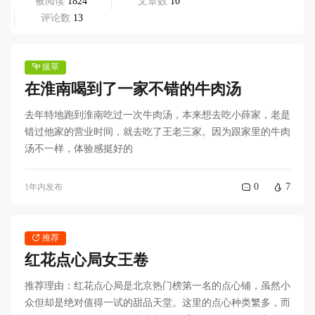
被阅读
 1824
文章数
 10
评论数
 13
拔草
在淮南喝到了一家不错的牛肉汤
去年特地跑到淮南吃过一次牛肉汤，本来想去吃小薛家，老是
错过他家的营业时间，就去吃了王老三家。因为跟家里的牛肉
汤不一样，体验感挺好的
0
7
1年内发布
推荐
红花点心局女王卷
推荐理由：红花点心局是北京热门榜第一名的点心铺，虽然小
众但却是绝对值得一试的甜品天堂。这里的点心种类繁多，而