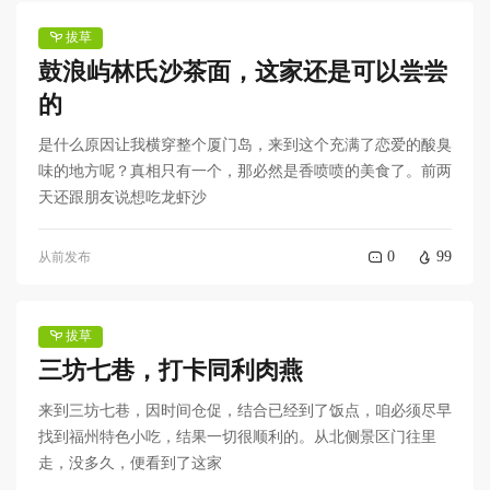
拔草
鼓浪屿林氏沙茶面，这家还是可以尝尝
的
是什么原因让我横穿整个厦门岛，来到这个充满了恋爱的酸臭
味的地方呢？真相只有一个，那必然是香喷喷的美食了。前两
天还跟朋友说想吃龙虾沙
0
99
从前发布
拔草
三坊七巷，打卡同利肉燕
来到三坊七巷，因时间仓促，结合已经到了饭点，咱必须尽早
找到福州特色小吃，结果一切很顺利的。从北侧景区门往里
走，没多久，便看到了这家