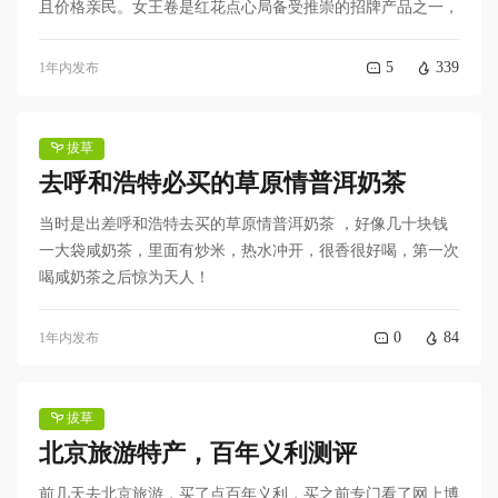
且价格亲民。女王卷是红花点心局备受推崇的招牌产品之一，
5
339
1年内发布
拔草
去呼和浩特必买的草原情普洱奶茶
当时是出差呼和浩特去买的草原情普洱奶茶 ，好像几十块钱
一大袋咸奶茶，里面有炒米，热水冲开，很香很好喝，第一次
喝咸奶茶之后惊为天人！
0
84
1年内发布
拔草
北京旅游特产，百年义利测评
前几天去北京旅游，买了点百年义利，买之前专门看了网上博