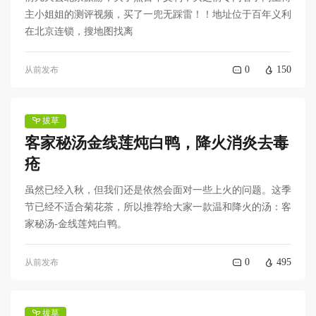
主小姐姐的测评视频，买了一兜无踩雷！！地址位于百年义利
在北京连锁，搜地图找离
0
150
从前发布
拔草
客家秘汤金线莲炖白鸭，降火消炎去毒
疮
虽然已经入秋，但我们还是依然会面对一些上火的问题。这季
节已经不适合菊花茶，所以推荐给大家一款温和降火的汤：客
家秘汤-金线莲炖白鸭。
0
495
从前发布
拔草