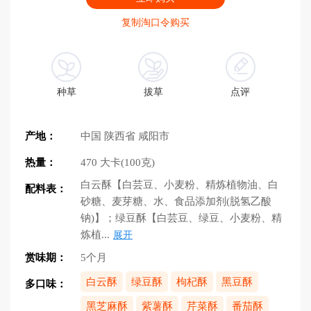
复制淘口令购买
种草
拔草
点评
产地：
中国 陕西省 咸阳市
热量：
470 大卡(100克)
白云酥【白芸豆、小麦粉、精炼植物油、白
配料表：
砂糖、麦芽糖、水、食品添加剂(脱氢乙酸
钠)】；绿豆酥【白芸豆、绿豆、小麦粉、精
炼植...
展开
赏味期：
5个月
白云酥
绿豆酥
枸杞酥
黑豆酥
多口味：
黑芝麻酥
紫薯酥
芹菜酥
番茄酥