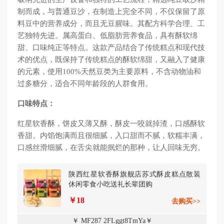
制而成，与普通豆沙，在制造上完全不同，不仅保留了原
料豆中的营养成分，而且无豆腥味。其配方科学合理、工
艺独特先进。属高蛋白、低脂肪营养食品，具有酥软绵
甜、口味纯正等特点。这款产品结合了传统糕点和现代技
术的优点，既保持了传统糕点的酥软绵甜，又融入了健康
的元素，使用100%天然豆类为主要原料，不含动物油和
过多糖分，适合不同年龄段的人群食用。
口味特点：
红星软香酥，饼皮又薄又酥，酥皮一咬就掉渣，口感酥软
香甜。内馅饱满而且很细腻，入口甜而不腻，软糯丰满，
口感丝滑细腻，在舌尖就能抿烂的那种，让人回味无穷。
陕西红星软香酥旗舰店苏式酥皮糕点散装
休闲零食小吃送礼长辈团购
￥18
去购买>>
￥ MF287 2FLggt8TmYa￥