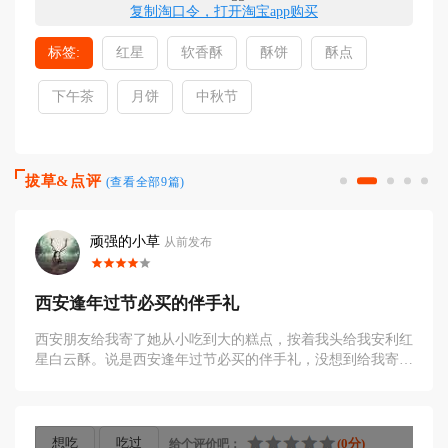
复制淘口令，打开淘宝app购买
标签:
红星
软香酥
酥饼
酥点
下午茶
月饼
中秋节
拔草&点评
(查看全部9篇)
大脸猫
从前发布
红星软香酥，陕西人最爱吃的
糕点，按着我头给我安利红
之前有发紫薯酥和芹菜酥我很推荐，
的伴手礼，没想到给我寄了
算是比较经典的，刚开始吃的时候还
过甜了。