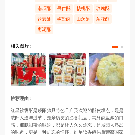
南瓜酥
果仁酥
核桃酥
玫瑰酥
荞麦酥
椒盐酥
山药酥
菊花酥
枣泥酥
相关图片：
推荐理由：
红星软香酥是咸阳独具特色且广受欢迎的酥皮糕点，是是
咸阳人逢年过节，走亲访友的必备礼品，其外酥里嫩的口
感，细腻甜蜜的味道，都是让人久久难忘，是咸阳人熟悉
的味道，更是一种难忘的情怀。红星软香酥先后荣获国家