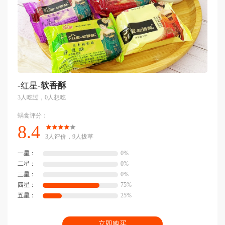
-红星-
软香酥
3人吃过，0人想吃
蜗食评分：
8.4
3人评价，9人拔草
一星：
0%
二星：
0%
三星：
0%
四星：
75%
五星：
25%
立即购买