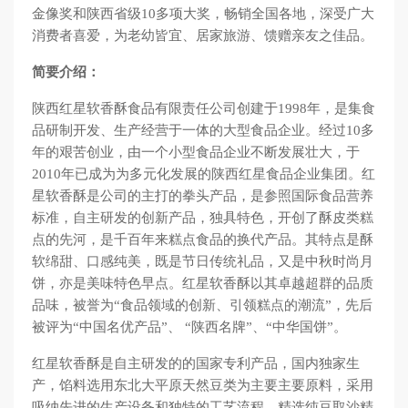
金像奖和陕西省级10多项大奖，畅销全国各地，深受广大
消费者喜爱，为老幼皆宜、居家旅游、馈赠亲友之佳品。
简要介绍：
陕西红星软香酥食品有限责任公司创建于1998年，是集食
品研制开发、生产经营于一体的大型食品企业。经过10多
年的艰苦创业，由一个小型食品企业不断发展壮大，于
2010年已成为为多元化发展的陕西红星食品企业集团。红
星软香酥是公司的主打的拳头产品，是参照国际食品营养
标准，自主研发的创新产品，独具特色，开创了酥皮类糕
点的先河，是千百年来糕点食品的换代产品。其特点是酥
软绵甜、口感纯美，既是节日传统礼品，又是中秋时尚月
饼，亦是美味特色早点。红星软香酥以其卓越超群的品质
品味，被誉为“食品领域的创新、引领糕点的潮流”，先后
被评为“中国名优产品”、 “陕西名牌”、“中华国饼”。
红星软香酥是自主研发的的国家专利产品，国内独家生
产，馅料选用东北大平原天然豆类为主要主要原料，采用
吸纳先进的生产设备和独特的工艺流程，精选纯豆取沙精