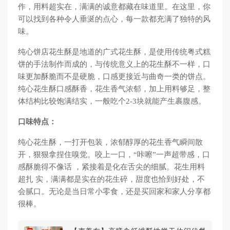
作，用料超实在，满满的诚意都藏在味道里。在这里，你
可以找到各种令人垂涎的点心，每一款都充满了独特的风
味。
纯心饼店花生酥是地道的广式花生酥，是使用传统粤式糕
饼的手法制作而成的，与传统意义上的花生酥不一样，口
味更加酥脆而不是硬脆，口感更接近与曲奇一类的饼点。
纯心花生酥口感酥香，花生香气浓郁，加上用料够足，整
体结构比较饱满结实，一般吃个2-3块就能产生裹腹感。
口味特点：
纯心花生酥，一打开包装，浓郁醇厚的花生香气瞬间散
开，狠狠拿捏住嗅觉。咬上一口，“咔嚓”一声超带感，口
感酥脆得不像话 ，紧接着是化在舌尖的细腻。花生用料
超扎 实，满满都是实在的花生碎，甜度也恰到好处，不
会腻口。无论是当日常小零食，还是买回家和家人分享都
很棒。