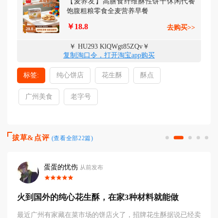
【麦养友】高膳食纤维酥性饼干休闲代餐
饱腹粗粮零食全麦营养早餐
￥18.8
去购买>>
￥ HU293 KlQWgt85ZQv￥
复制淘口令，打开淘宝app购买
标签:
纯心饼店
花生酥
酥点
广州美食
老字号
拔草&点评
(查看全部22篇)
蛋蛋的忧伤
从前发布
火到国外的纯心花生酥，在家3种材料就能做
最近广州有家藏在菜市场的饼店火了，招牌花生酥据说已经卖