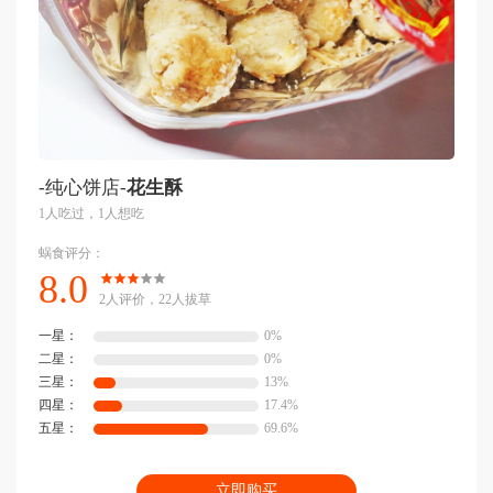
-纯心饼店-
花生酥
1人吃过，1人想吃
蜗食评分：
8.0
2人评价，22人拔草
一星：
0%
二星：
0%
三星：
13%
四星：
17.4%
五星：
69.6%
立即购买