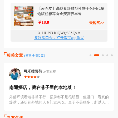
【麦养友】高膳食纤维酥性饼干休闲代餐
饱腹粗粮零食全麦营养早餐
￥18.8
去购买>>
￥ HU293 KlQWgt85ZQv￥
复制淘口令，打开淘宝app购买
相关文章
(查看全部6篇)
可乐撞薄荷
从前发布
南通探店，藏在巷子里的本地菜！
外部环境看着非常不行，招牌都不是很明显，但进门一看真的
爆满，还听到外地的人专门过来吃。桌子不是很多，所以人少
的可能需要拼桌。点菜也
网友点评