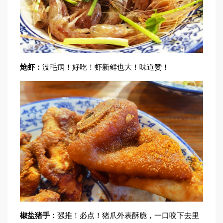
炝虾：
没毛病！好吃！虾新鲜也大！味道赞！
椒盐猪手：
强推！必点！猪爪外表酥脆，一口咬下去里