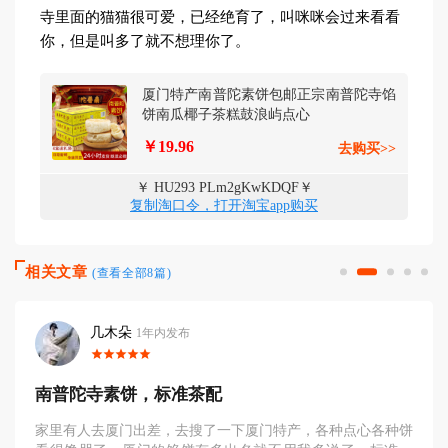
寺里面的猫猫很可爱，已经绝育了，叫咪咪会过来看看
你，但是叫多了就不想理你了。
厦门特产南普陀素饼包邮正宗南普陀寺馅
饼南瓜椰子茶糕鼓浪屿点心
￥19.96
去购买>>
￥ HU293 PLm2gKwKDQF￥
复制淘口令，打开淘宝app购买
相关文章
(查看全部8篇)
几木朵
1年内发布
南普陀寺素饼，标准茶配
家里有人去厦门出差，去搜了一下厦门特产，各种点心各种饼