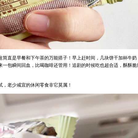
这简直是早餐和下午茶的万能搭子！早上赶时间，几块饼干加杯牛奶
来一包瞬间回血，比喝咖啡还管用！追剧的时候吃也超合适，酥酥脆
试，老少咸宜的休闲零食非它莫属！