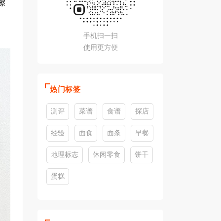
嚓
手机扫一扫
使用更方便
热门标签
测评
菜谱
食谱
探店
经验
面食
面条
早餐
地理标志
休闲零食
饼干
蛋糕