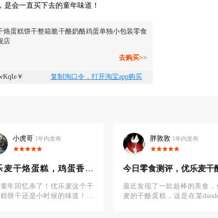
，是会一直买下去的童年味道！
干烙蛋糕饼干整箱脆干酪奶酪鸡蛋单独小包装零食
舰店
去购买>>
wKqIe￥
复制淘口令，打开淘宝app购买
胖敦敦
执笔画浮生
1年内发布
1年内发布
日零食测评，优乐麦干酪蛋
看起来平平无奇的零食，
到上瘾！
近发现了一款超棒的美食，优乐
优乐麦干烙蛋糕，这款零食看
干酪蛋糕，这是在某duoduo买
平平无奇，却好吃到上瘾。今
的时候看到的，不想还不错，我
午，我爸刚给我带回来的，到
全家大人孩子都特别喜欢，不过
直接吃了一半了。虽然它叫干