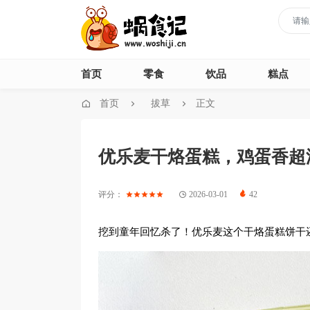
首页
零食
饮品
糕点
首页
拔草
正文
优乐麦干烙蛋糕，鸡蛋香超
评分：
2026-03-01
42
挖到童年回忆杀了！优乐麦这个干烙蛋糕饼干