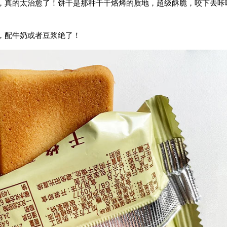
，真的太治愈了！饼干是那种干干烙烤的质地，超级酥脆，咬下去咔
，配牛奶或者豆浆绝了！