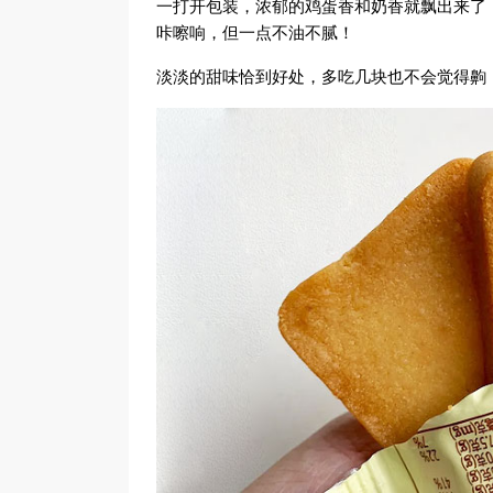
一打开包装，浓郁的鸡蛋香和奶香就飘出来了
咔嚓响，但一点不油不腻！
淡淡的甜味恰到好处，多吃几块也不会觉得齁