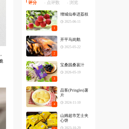
评分
点评数
浏览
增城仙奉进荔枝
2025-06-11
1
开平马岗鹅
2025-05-22
2
，
脆
宝桑园桑葚汁
2026-05-19
3
品客(Pringles)薯
片
2024-11-10
4
山姆超市芝士夹
心饼
2023-10-29