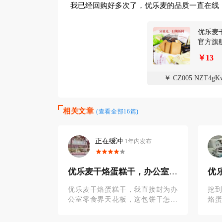
我已经回购好多次了，优乐麦的品质一直在线
优乐麦
官方旗
￥13
￥ CZ005 NZT4gK
相关文章
(查看全部16篇)
小虎哥
内发布
1年内发布
，办公室最
优乐麦干烙蛋糕，鸡蛋香超
今
浓，童年味道！
糕
我直接封为办
挖到童年回忆杀了！优乐麦这个干
最
这包饼干怎么
烙蛋糕饼干还是小时候的味道！一
麦的
油炸的干烙工
打开包装，浓郁的鸡蛋香和奶香就
菜
脆又扎实的咔
飘出来了，真的太治愈了！饼干是
们