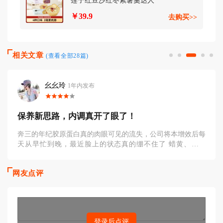
莲子红豆沙红枣紫薯羹达人
￥39.9
去购买>>
相关文章
(查看全部28篇)
幺幺玲
1年内发布
保养新思路，内调真开了眼了！
奔三的年纪胶原蛋白真的肉眼可见的流失，公司将本增效后每
天从早忙到晚，最近脸上的状态真的绷不住了 蜡黄、没光
泽、气色差，尤其现在入秋
网友点评