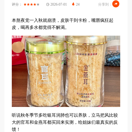
评分：
2026-07-01
24
分享到：
本熬夜党一入秋就崩溃，皮肤干到卡粉，嘴唇疯狂起
皮，喝再多水都觉得不解渴。
听说秋冬季节多吃银耳润肺也可以养肤，立马把风比较
大的官耳和金燕耳都买回来实测，给姐妹们最真实的反
馈！