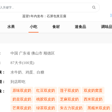
月季1年内发布：森永松饼粉
月季1年内发布：绿柳居青团
遥望1年内发布：石屏包浆豆腐
玻璃鞋1年内发布：沿河沙子空心李
水果
小吃
食材
速食品
调味
云散说再见1年内发布：红宝石鲜奶小方
月季1年内发布：森永松饼粉
月季1年内发布：绿柳居青团
遥望1年内发布：石屏包浆豆腐
：
中国 广东省 佛山市 顺德区
：
87大卡(100克)
表：
水牛奶、鸡蛋、白糖
期：
到店即吃
原味双皮奶
红豆双皮奶
莲子双皮奶
双皮奶窝蛋
味：
奶皇双皮奶
桃胶双皮奶
芝麻双皮奶
西米双皮奶
芒果双皮奶
绿茶双皮奶
朱古力双皮奶
黑糯米双皮奶