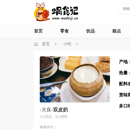
首页
零食
饮品
糕点
首页
小吃
产地
热量
配料
赏味
多口
-大良-
双皮奶
5人吃过，0人想吃
蜗食评分：