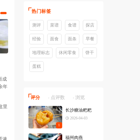
热门标签
测评
菜谱
食谱
探店
经验
面食
面条
早餐
地理标志
休闲零食
饼干
蛋糕
而成
余年
评分
点评数
浏览
这里
长沙糖油粑粑
2026-04-03
1
福州肉燕
蛋液