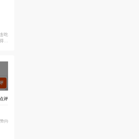
戏如人生
乘
1年内发布
阿三马蓉汤圆最好吃的是双皮
打卡顺德
奶
连吃
阿三马蓉汤圆是一个小小旧旧的老
在金榜上街
得来
店，开在并不繁华的地区，旁边有
挑拣拣最后
顺序
一个很小的景区，但之前去过所以
铺，这家店
，评
这次我们并未进去，直接奔阿三而
店面最大桌
来。感觉顺
(顺德店)地