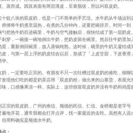
煮、蒸而成。因其表面有两层薄皮，呈膏脂状，所以叫双皮奶。
卖十蚊八块的双皮奶，也是一门不简单的手艺活。水牛奶从牛场运到
，师傅将牛奶煮至温热，在煮的几分钟内，还要把碗排开。时间一到
钢勺把热牛奶舀进碗里，牛奶与空气接触后，很快结成了第一层奶皮
子刺穿，一碗接一碗地倒出牛奶，把奶皮留在碗里。然后往牛奶里加
鸡蛋，重新倒回碗里，放入蒸锅炖熟。这时候，碗里的牛奶又凝结成
奶皮，与第一层上浮的奶皮结合以后，形成了「上皮甘甜，下皮香滑
精华。
皮奶，一定要吃正宗的。有朋友不只一次吐槽过双皮奶的难吃，细聊
才发现他们吃的都是奶茶店用「双皮奶粉」做出来的山寨货，表面光
甜味，口感像果冻一样。实际上，这些假冒双皮奶并没有牛奶和鸡蛋
到正宗的双皮奶，广州的南信、顺德的民信、仁信、金榜都是老字号
是遍地开花，通常我都会打开点评，找一家最近的去吃。虽然有人说
，但用料确实是顺德水牛奶。
特点：