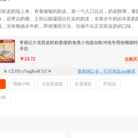
的双皮奶端上来，有着皱皱的奶皮。第一勺入口以后，奶皮醇厚，香
余，还带点奶膻。之所以能凝固出扎实的奶皮，全靠水牛奶的丰富奶
说，没有顺德水牛奶，即使懂得方法，也做不出正宗双皮奶的口味。
李禧记大良双皮奶粉姜撞奶免煮小包装自制冲泡专用粉顺德特
手信
￥23.72
去购买
￥ CZ193 s7rugKwK7zT￥
复制淘口令，打开淘宝app购买
:
顺德小吃
大良双皮奶
非遗项目
乳制品
牛奶