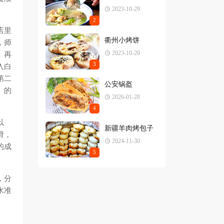
2023-10-29
2
店里
衢州小烤饼
，师
2023-10-20
。再
3
入白
第二
公安锅盔
」的
2026-01-28
4
以
新疆羊肉烤包子
滑，
2024-11-30
的成
5
，分
水准