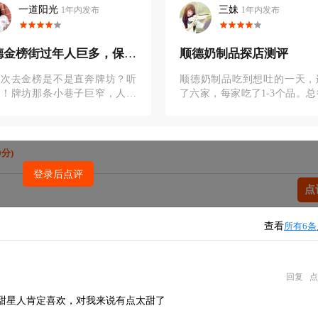
一道阳光
三妹
1年内发布
1年内发布
德金榜街过年人巨多，保姆
顺德奶制品探店测评
攻略来了！
一次去金榜是不是直奔牌坊？听
顺德奶制品吃到想吐的一天，
的！牌坊那条小巷子巨窄，人多
了六家，每家吃了1-3个品。总
候真的能把人挤成相片～ 其实
说，都还不错的，按吃的先后
围藏了好几个入口，随便找一个
评价一下。1金榜老街坊水牛奶
下就
分★★★