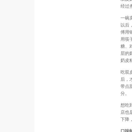
经过
一碗
以后
傅用
用筷
糖、
层的
奶皮
吃双
后，
带点
分。
想吃
店也
下降
口味