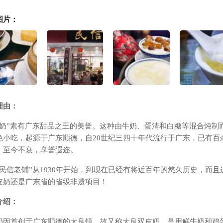
图片：
理由：
皮奶”素有广东甜品之王的美誉。这种由牛奶、蛋清和白糖等混合炖制
色小吃，起源于广东顺德，自20世纪三四十年代流行于广东，已有百
，至今不衰，享誉遐迩。
“民信老铺”从1930年开始，到现在已经有将近百年的悠久历史，而且
皮奶还是广东省的省级非遗项目！
介绍：
奶因首创于广东顺德的大良镇，故又称大良双皮奶。是用鲜牛奶和鸡