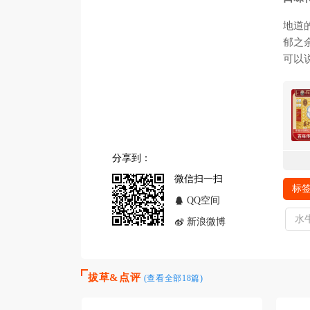
地道
郁之
可以
分享到：
微信扫一扫
标签
QQ空间
水
新浪微博
拔草&点评
(查看全部18篇)