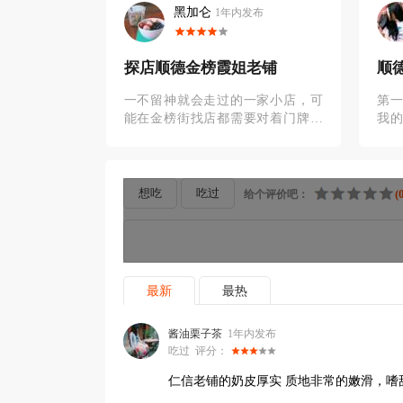
黑加仑
内发布
1年内发布
铺
探店顺德金榜霞姐老铺
顺
级
家双皮奶，挑
一不留神就会走过的一家小店，可
第
家梯底牛乳
能在金榜街找店都需要对着门牌号
我
干净并且也是
找才行，这家店有个阿姨在门里面
的时
。梯底牛乳铺
做牛乳片，并招呼路人，很多路人
周
会停下来看
绕一