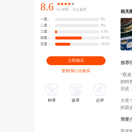
8.6
6人评价，18人拔草
相关
一星：
0%
二星：
0%
三星：
4.3%
四星：
60.9%
五星：
34.8%
立即购买
推荐
复制淘口令购买
“双
的特
历史
大良
种草
拔草
点评
的双
简要
双皮