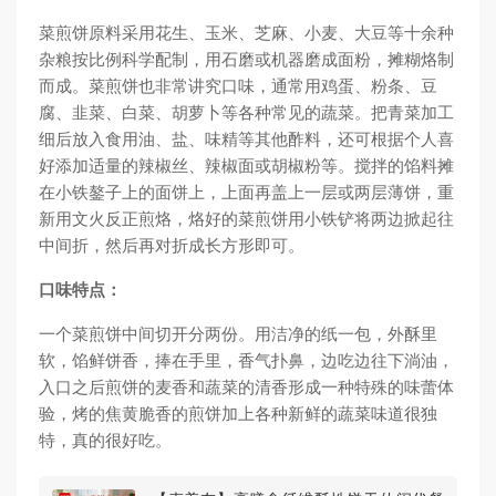
菜煎饼原料采用花生、玉米、芝麻、小麦、大豆等十余种
杂粮按比例科学配制，用石磨或机器磨成面粉，摊糊烙制
而成。菜煎饼也非常讲究口味，通常用鸡蛋、粉条、豆
腐、韭菜、白菜、胡萝卜等各种常见的蔬菜。把青菜加工
细后放入食用油、盐、味精等其他酢料，还可根据个人喜
好添加适量的辣椒丝、辣椒面或胡椒粉等。搅拌的馅料摊
在小铁鏊子上的面饼上，上面再盖上一层或两层薄饼，重
新用文火反正煎烙，烙好的菜煎饼用小铁铲将两边掀起往
中间折，然后再对折成长方形即可。
口味特点：
一个菜煎饼中间切开分两份。用洁净的纸一包，外酥里
软，馅鲜饼香，捧在手里，香气扑鼻，边吃边往下淌油，
入口之后煎饼的麦香和蔬菜的清香形成一种特殊的味蕾体
验，烤的焦黄脆香的煎饼加上各种新鲜的蔬菜味道很独
特，真的很好吃。