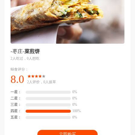
-枣庄-
菜煎饼
2人吃过，0人想吃
蜗食评分：
8.0
2人评价，0人拔草
一星：
0%
二星：
0%
三星：
0%
四星：
100%
五星：
0%
立即购买