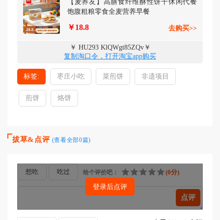
【麦养友】高膳食纤维酥性饼干休闲代餐
饱腹粗粮零食全麦营养早餐
￥18.8
去购买>>
￥ HU293 KlQWgt85ZQv￥
复制淘口令，打开淘宝app购买
标签:
枣庄小吃
菜煎饼
非遗项目
煎饼
烙饼
拔草&点评
(查看全部0篇)