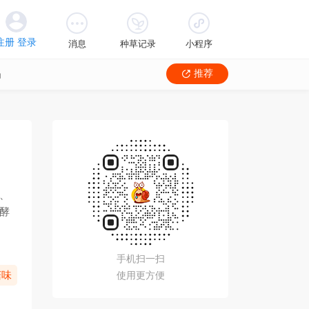
消息
种草记录
小程序
品
推荐
、
酵
手机扫一扫
菇味
使用更方便