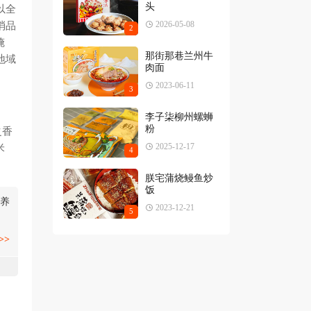
头
以全
2026-05-08
消品
2
腌
那街那巷兰州牛
地域
肉面
2023-06-11
3
李子柒柳州螺蛳
粉
之香
2025-12-17
米
4
朕宅蒲烧鳗鱼炒
饭
养
2023-12-21
5
>>