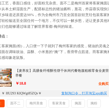
面工艺，香面口感佳，好面粉无杂质。面不二是梅州首家将客家腌面
作从本土鲜湿面生产，配搭标志性的猪油酱料，葱花，炸蒜蓉实现快
家乡味道还原度达98%，作为全梅州市乃至全国首款轻烹饪包装客家
可轻松输送至全国任何一个地方，不仅可以一解乡愁，还让更多其他
友们也能够通过味道了解世界客都·梅州的味道。
特点：
二客家腌面(粉)，入口便一下子就到了梅州客家的感觉，猪油的灵魂
湿面在调味豉油、蒜酥、小米葱的“腌”下，香滑带点筋道。而客家腌
口感却象老鼠叛。
【麦养友】高膳食纤维酥性饼干休闲代餐饱腹粗粮零食全麦营
早餐
￥18.8
去购买
￥ HU293 KlQWgt85ZQv￥
复制淘口令，打开淘宝app购买
:
面不二
梅州美食
客家美食
腌面
腌粉