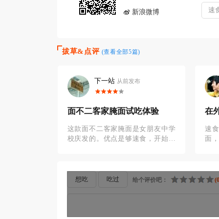
速
新浪微博
拔草&点评
(查看全部5篇)
下一站
从前发布
值得一试
面不二客家腌面试吃体验
​
么
，早餐的标配
这款面不二客家腌面是女朋友中学
速
加三及第汤，
校庆发的。优点是够速食，开始煮
面
一份正宗的腌
开丢下去80秒就可以捞起来了，拌
油
的事，总是差
一下就可以吃了。第一次吃，味道
有
还可以，由
有一