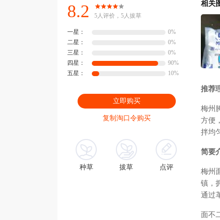
相关
8.2
5人评价，5人拔草
一星：
0%
二星：
0%
三星：
0%
四星：
90%
五星：
10%
推荐
立即购买
梅州
复制淘口令购买
方便
拌均
简要
种草
拔草
点评
梅州
镇，
通过
面不