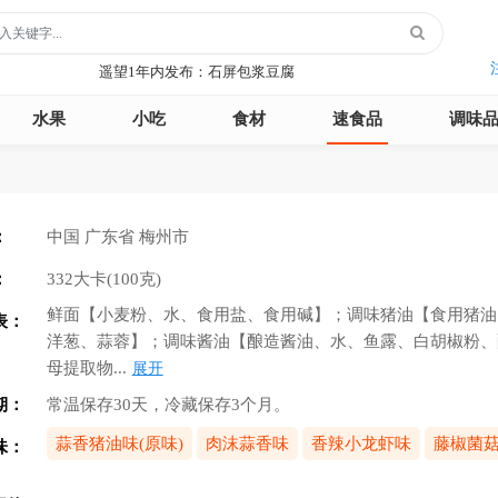
月季1年内发布：森永松饼粉
月季1年内发布：绿柳居青团
遥望1年内发布：石屏包浆豆腐
玻璃鞋1年内发布：沿河沙子空心李
水果
小吃
食材
速食品
调味
云散说再见1年内发布：红宝石鲜奶小方
月季1年内发布：森永松饼粉
月季1年内发布：绿柳居青团
遥望1年内发布：石屏包浆豆腐
：
中国 广东省 梅州市
：
332大卡(100克)
鲜面【小麦粉、水、食用盐、食用碱】；调味猪油【食用猪油
表：
洋葱、蒜蓉】；调味酱油【酿造酱油、水、鱼露、白胡椒粉、
母提取物...
展开
期：
常温保存30天，冷藏保存3个月。
蒜香猪油味(原味)
肉沫蒜香味
香辣小龙虾味
藤椒菌
味：