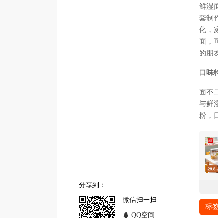
鲜湿
套制
化，
面，
的朋
口味
面不
与鲜
粉，
分享到：
微信扫一扫
标签
QQ空间