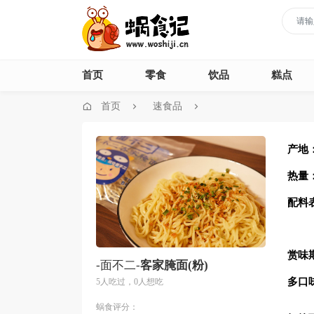
首页
零食
饮品
糕点
首页
速食品
产地
热量
配料
赏味
-面不二-
客家腌面(粉)
多口
5人吃过，0人想吃
蜗食评分：