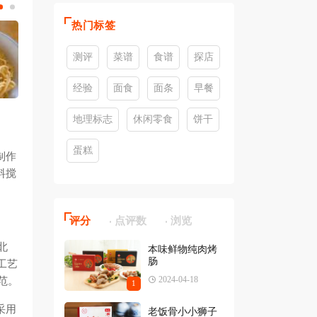
热门标签
测评
菜谱
食谱
探店
经验
面食
面条
早餐
地理标志
休闲零食
饼干
蛋糕
制作
料搅
评分
点评数
浏览
北
本味鲜物纯肉烤
肠
工艺
2024-04-18
范。
1
采用
老饭骨小小狮子