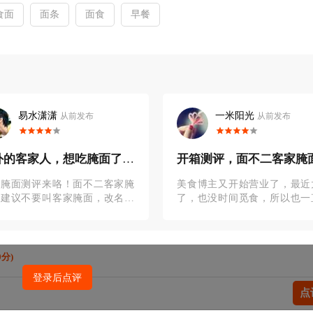
食面
面条
面食
早餐
易水潇潇
一米阳光
从前发布
从前发布
在外的客家人，想吃腌面了怎
​开箱测评，面不二客家腌
办？
吃
食腌面测评来咯！面不二客家腌
美食博主又开始营业了，最近
，建议不要叫客家腌面，改名猪
了，也没时间觅食，所以也一
拌面就行。打开包装袋的时候，
有发吃的，今天就来个一个之
腌面那个味道，期待值蛮高的，
有过的试吃分享吧！主要是今
说一真
主角有点特