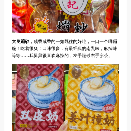
大良蹦砂
，咸香咸香的一如既往的好吃，一口一个嘎嘣
脆！吃着很爽！口味很多，有最经典的南乳味，麻辣味
等等……我舅舅很喜欢麻辣的，左手蹦砂右手凉茶。