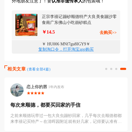
外地朋友注意了！要
认准非遗传承人
的包装哦！
正宗李禧记蹦砂顺德特产大良美食蹦沙零
食南广东佛山小吃崩砂糕点
￥14.5
去购买>>
￥ HU006 MNf7gu8IGY9￥
复制淘口令，打开淘宝app购买
相关文章
(查看全部4篇)
恋上你的唇
1年内发布
每次来顺德，都要买回家的手信
之前来顺德玩带过一包大良虫蹦䖢回家，几乎每次去顺德都都
来李禧记买特产～在清晖园附近就有好几家，记得要认准有人
头像，就在十字路口的斜