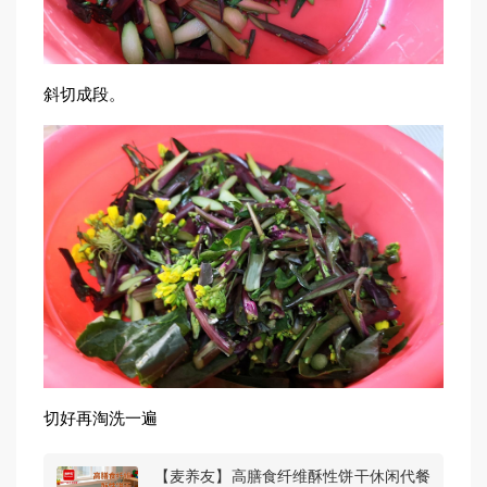
斜切成段。
切好再淘洗一遍
【麦养友】高膳食纤维酥性饼干休闲代餐