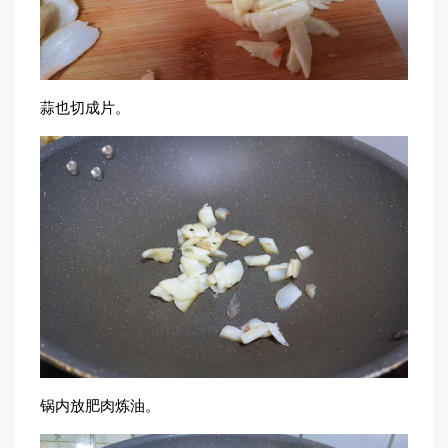
蒜也切成片。
锅内放肥肉炼油。