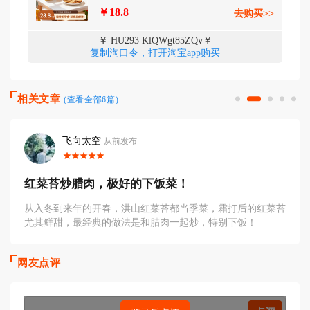
￥18.8
去购买>>
￥ HU293 KlQWgt85ZQv￥
复制淘口令，打开淘宝app购买
相关文章
(查看全部6篇)
半梦半醒
从前发布
红菜苔炒腌肉，应该是武汉经典家常菜
最爱吃红菜苔的，应该是湖北人，我曾经看过武汉人在美国定
居，因想念红菜苔而在自己家院子里种植，度娘说，红菜苔在
唐代是著名的蔬菜，历来
网友点评