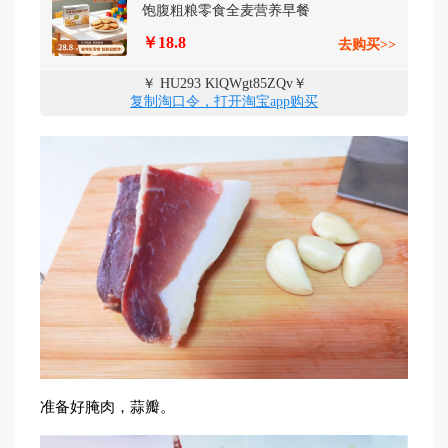
饱腹粗粮零食全麦营养早餐
￥18.8
去购买>>
￥ HU293 KlQWgt85ZQv￥
复制淘口令，打开淘宝app购买
准备好腌肉，蒜瓣。