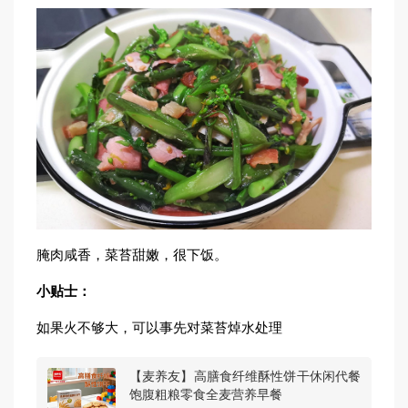
腌肉咸香，菜苔甜嫩，很下饭。
小贴士：
如果火不够大，可以事先对菜苔焯水处理
【麦养友】高膳食纤维酥性饼干休闲代餐
饱腹粗粮零食全麦营养早餐