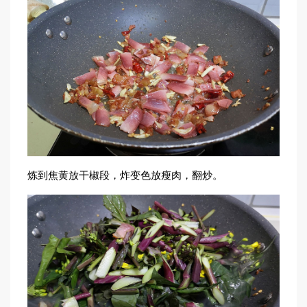
炼到焦黄放干椒段，炸变色放瘦肉，翻炒。