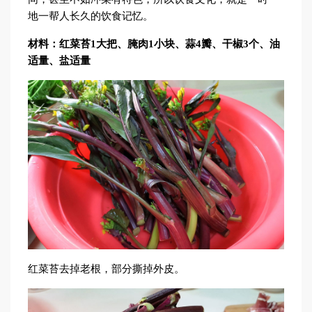
地一帮人长久的饮食记忆。
材料：红菜苔1大把、腌肉1小块、蒜4瓣、干椒3个、油
适量、盐适量
红菜苔去掉老根，部分撕掉外皮。