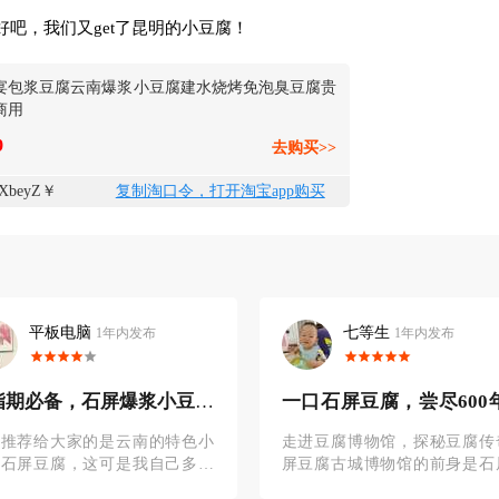
吧，我们又get了昆明的小豆腐！
宴包浆豆腐云南爆浆小豆腐建水烧烤免泡臭豆腐贵
商用
9
去购买>>
XbeyZ￥
复制淘口令，打开淘宝app购买
平板电脑
七等生
1年内发布
1年内发布
脂期必备，石屏爆浆小豆腐
一口石屏豆腐，尝尽600
懒人做法
月鲜香
天推荐给大家的是云南的特色小
走进豆腐博物馆，探秘豆腐传
，石屏豆腐，这可是我自己多次
屏豆腐古城博物馆的前身是石
购的减脂好物哦！减肥期间也可
北门豆腐厂，一走进大门，“石