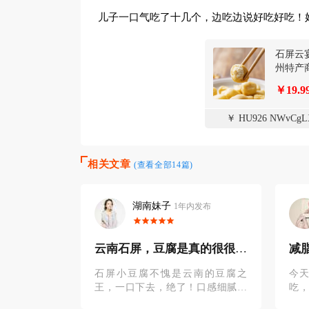
儿子一口气吃了十几个，边吃边说好吃好吃！好
石屏云
州特产
￥19.9
￥ HU926 NWvCgL
相关文章
(查看全部14篇)
湖南妹子
1年内发布
1年内发布
笔
云南石屏，豆腐是真的很很很
减
很好吃！
的
吃逛。感觉预
石屏小豆腐不愧是云南的豆腐之
今
留一天，石屏
王，一口下去，绝了！口感细腻，
吃
！这是一个很
豆香浓郁，外皮炭烤以后金黄酥
回