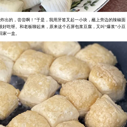
刚炸出的，尝尝啊！”于是，我用牙签叉起一小块，蘸上旁边的辣椒面
很好吃呀。和老板聊起来，原来这个石屏包浆豆腐，又叫“爆浆”小豆
回家一盒。