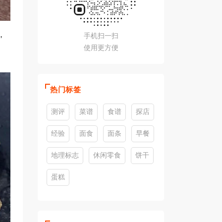
，
手机扫一扫
使用更方便
热门标签
测评
菜谱
食谱
探店
经验
面食
面条
早餐
地理标志
休闲零食
饼干
蛋糕