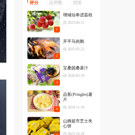
评分
点评数
浏览
增城仙奉进荔枝
2025-06-11
1
开平马岗鹅
2025-05-22
2
宝桑园桑葚汁
2026-05-19
3
品客(Pringles)薯
片
2024-11-10
4
山姆超市芝士夹
心饼
2023-10-29