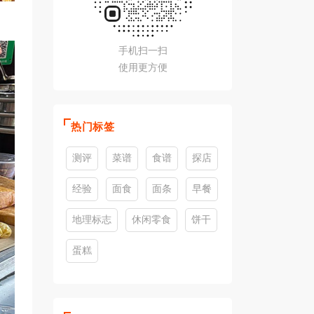
手机扫一扫
使用更方便
热门标签
测评
菜谱
食谱
探店
经验
面食
面条
早餐
地理标志
休闲零食
饼干
蛋糕