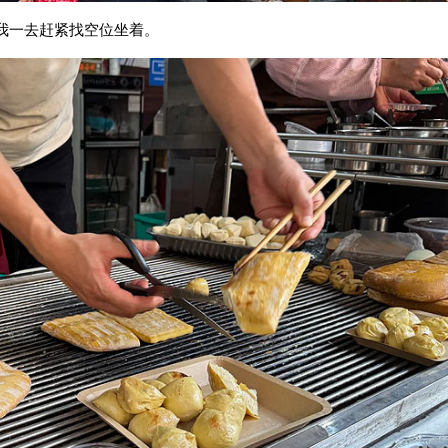
我一去赶紧找空位坐着。