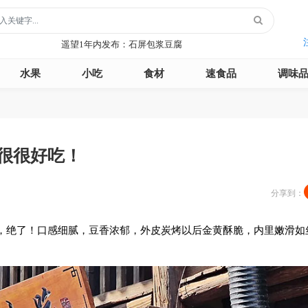
玻璃鞋1年内发布：沿河沙子空心李
云散说再见1年内发布：红宝石鲜奶小方
水果
小吃
食材
速食品
调味
月季1年内发布：森永松饼粉
月季1年内发布：绿柳居青团
遥望1年内发布：石屏包浆豆腐
玻璃鞋1年内发布：沿河沙子空心李
云散说再见1年内发布：红宝石鲜奶小方
很很好吃！
月季1年内发布：森永松饼粉
月季1年内发布：绿柳居青团
分享到：
遥望1年内发布：石屏包浆豆腐
，绝了！口感细腻，豆香浓郁，外皮炭烤以后金黄酥脆，内里嫩滑如