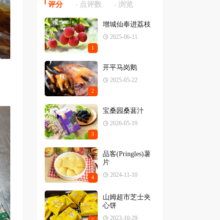
评分
点评数
浏览
增城仙奉进荔枝
2025-06-11
1
开平马岗鹅
2025-05-22
2
宝桑园桑葚汁
2026-05-19
3
品客(Pringles)薯
片
2024-11-10
4
山姆超市芝士夹
心饼
2023-10-29