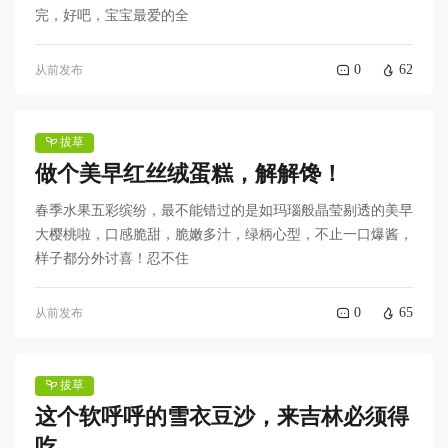
完，好吧，宝宝最爱的全
0
62
从前发布
拔草
做个美早红丝绒蛋糕，解解馋！
春季水果五彩缤纷，最不能错过的是如玛瑙般晶莹剔透的美早
大樱桃啦，口感脆甜，脆嫩多汁，绿柄心型，不止一口爆酱，
样子都分外讨喜！忍不住
0
65
从前发布
拔草
这个软呼呼的雪衣豆沙，来吉林必须得
吃