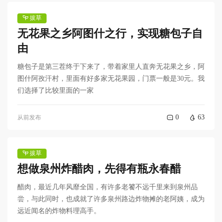
拔草
无花果之乡阿图什之行，实现糖包子自
由
糖包子是第三茬终于下来了，带着家里人直奔无花果之乡，阿
图什阿孜汗村，里面有好多家无花果园，门票一般是30元。我
们选择了比较里面的一家
0
63
从前发布
拔草
想做泉州炸醋肉，先得有瓶永春醋
醋肉，最近几年风靡全国，有许多老饕不远千里来到泉州品
尝，与此同时，也成就了许多泉州路边炸物摊的老阿姨，成为
远近闻名的炸物料理高手。