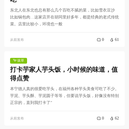
东北人在东北也总有那么几个百吃不腻的菜，比如雪衣豆沙
比如锅包肉…这家店开在胡同里好多年，都是经典的老式传统
菜。店里比较小，环境也一般
0
61
从前发布
拔草
打卡芋家人芋头饭，小时候的味道，值
得点赞
本宁德人真的很爱吃芋头，在福州各种芋头美食可吃了不少。
芋泥、芋头酥、芋泥圆子等等，但要说芋头饭，好像没有特别
正宗的，直到我打卡了“
0
62
从前发布