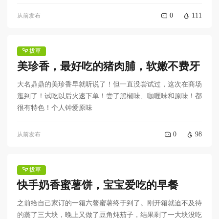
0
111
从前发布
拔草
美珍香，最好吃的猪肉脯，软嫩不费牙
大名鼎鼎的美珍香早就听说了！但一直没尝试过，这次在商场
逛到了！试吃以后火速下单！尝了黑椒味、咖喱味和原味！都
很有特色！个人钟爱原味
0
98
从前发布
拔草
快手奶香蜜薯饼，宝宝爱吃的早餐
之前给自己家订的一箱六鳌蜜薯终于到了。刚开箱就迫不及待
的蒸了三大块，晚上又做了豆角炖茄子，结果剩了一大块没吃