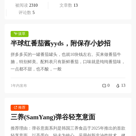
被阅读
 2310
文章数
 13
评论数
 5
拔草
半球红番茄酱yyds，附保存小妙招
拼多多买的一罐番茄罐头，也就10块钱左右。买来做番茄牛
腩，特别鲜美。配料表只有新鲜番茄，口味就是纯纯番茄味，
一点都不甜，也不酸，一般
0
13
1年内发布
推荐
三养(SamYang)弹谷轻烹意面
推荐理由：弹谷意面系列是韩国三养食品于2025年推出的首款
轻烹意面，以高蛋白、轻卡为核心，采用创新非油炸技术，健