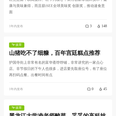
康与美味兼得，而且获iSEE全球美味奖 创新奖，推动速食意
面
3
148
1年内发布
拔草
山猪吃不了细糠，百年宫廷糕点推荐
护国寺街上非常有名的富华斋饽饽铺，非常讲究的一家点心
店。非节假日的下午人也很多，进店要先取座位号，有了座位
再扫码点餐。出餐时间有点
0
45
1年内发布
拔草
黑龙江大学凌老师酸菜，妥妥的高科技