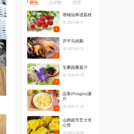
评分
点评数
浏览
增城仙奉进荔枝
2025-06-11
1
开平马岗鹅
2025-05-22
2
宝桑园桑葚汁
2026-05-19
3
品客(Pringles)薯
片
2024-11-10
4
山姆超市芝士夹
心饼
2023-10-29