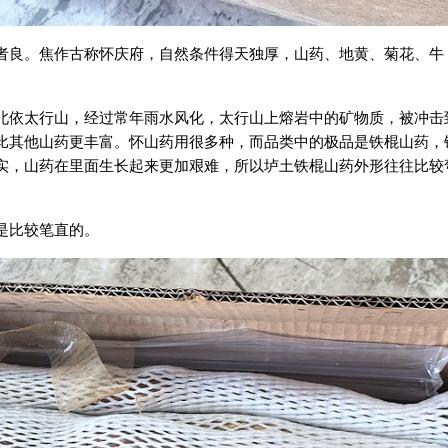
者良。焦作古称怀庆府，自然条件得天独厚，山药、地黄、菊花、牛
北依太行山，经过常年雨水风化，太行山上熔岩中的矿物质，被冲击
比其他山药更丰富。怀山药用很多种，而品类中的极品是铁棍山药，
实，山药在里面生长起来更加艰难，所以垆土铁棍山药外形往往比较
是比较笔直的。