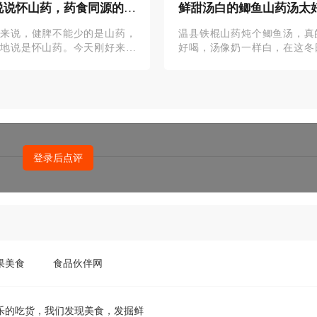
说说怀山药，药食同源的食
鲜甜汤白的鲫鱼山药汤太
了
我来说，健脾不能少的是山药，
温县铁棍山药炖个鲫鱼汤，真
切地说是怀山药。今天刚好来科
好喝，汤像奶一样白，在这冬
下怀山药、淮山药、铁棍山药。
冷的天气，喝一口这热腾腾
山药也就是大家常说的铁棍山
汤，真的是超级美味！
和河南焦
果美食
食品伙伴网
乐的吃货，我们发现美食，发掘鲜