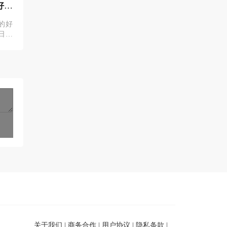
好喝
两招教你买正宗温县垆土铁棍
垆土铁棍
山药
芋圆
的好
铁棍山药的市场有多混乱，除了我
夏季最爱的
日寒
们本地这些种植户，大概没有人能
品甜汤，山
的鱼
比我们更清楚了。大家如果想买到
木薯淀粉也
正宗焦作温县的铁棍山药，除了认
过最成功最
准原产地发
试试哦。用
关于我们
|
商务合作
|
用户协议
|
隐私条款
|