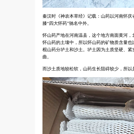
秦汉时《神农本草经》记载：山药以河南怀庆
膝“四大怀药”驰名中外。
怀山药产地在河南温县，这个地方南面黄河，
怀山药的土壤中，所以怀山药的矿物质含量也
棍山药分垆土和沙土。垆土因为土质坚硬、紧
曲。
而沙土质地较松软，山药生长阻碍较少，所以