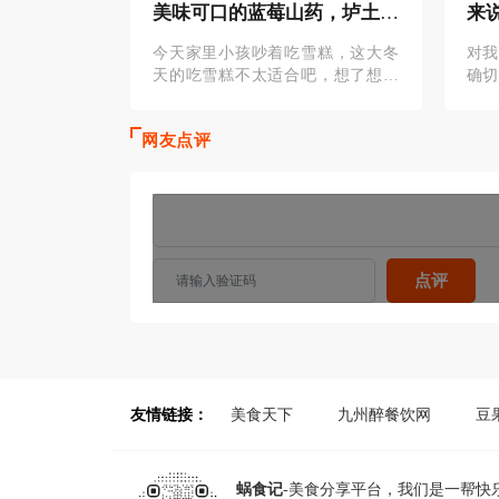
好吃的山药
美味可口的蓝莓山药，垆土地
来
铁棍山药最好吃
材
了，做各种甜
今天家里小孩吵着吃雪糕，这大冬
对
山药哦！粉用
天的吃雪糕不太适合吧，想了想，
确
粉，这是我做
给他做份蓝莓山药，肯定喜欢吃。
普
圆。你也可以
蓝莓山药怎么做好吃呢，焦作垆土
怀
网友点评
地铁棍山药
药，
友情链接：
美食天下
九州醉餐饮网
豆
蜗食记
-美食分享平台，我们是一帮快