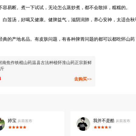
不容易断。煮一下试试，无论怎么蒸炒煮，都不会散掉，糯糯的。
、白莲汤，好喝又健康。健脾益气，滋阴润肺，养心安神，太适合秋
经典的产地名品。有皮肤问题，有各种脾胃问题的都可以都吃怀山药
河南焦作铁棍山药温县古法种植怀淮山药正宗新鲜
5斤
4
去购买>>
婷宝
我并不是酷
从前发布
从前发布