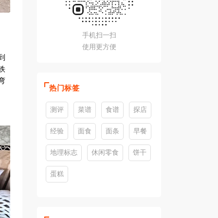
手机扫一扫
使用更方便
到
铁
弯
热门标签
测评
菜谱
食谱
探店
经验
面食
面条
早餐
地理标志
休闲零食
饼干
蛋糕