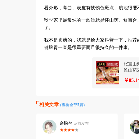
看外形，弯曲、表皮有铁锈色斑点、质地很硬
秋季家里最常炖的一款汤就是怀山药、鲜百合
了。
我不是卖药的，我就是给大家科普一下，推荐
健脾胃一直是很重要而且很持久的一件事。
张宝山
淮山药
￥85.1
相关文章
(查看全部5篇)
余盼兮
布
从前发布